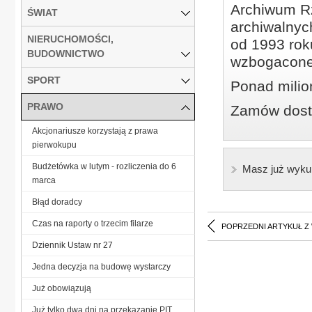
Archiwum Rz
ŚWIAT
archiwalnyc
NIERUCHOMOŚCI,
od 1993 roku
BUDOWNICTWO
wzbogacone
SPORT
Ponad milio
PRAWO
Zamów dostę
Akcjonariusze korzystają z prawa
pierwokupu
Budżetówka w lutym - rozliczenia do 6
Masz już wyku
marca
Błąd doradcy
Czas na raporty o trzecim filarze
POPRZEDNI ARTYKUŁ Z
Dziennik Ustaw nr 27
Jedna decyzja na budowę wystarczy
Już obowiązują
Już tylko dwa dni na przekazanie PIT