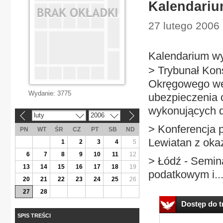
Kalendari
27 lutego 2006 
Kalendarium wy
> Trybunał Kon
Okręgowego we
Wydanie:
3775
ubezpieczenia 
wykonujących 
luty
2006
«
»
> Konferencja
PN
WT
ŚR
CZ
PT
SB
ND
Lewiatan z oka
1
2
3
4
5
6
7
8
9
10
11
12
> Łódź - Semin
13
14
15
16
17
18
19
podatkowym i..
20
21
22
23
24
25
26
27
28
Dostęp do tr
SPIS TREŚCI