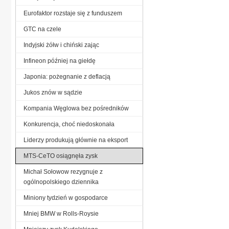
Eurofaktor rozstaje się z funduszem
GTC na czele
Indyjski żółw i chiński zając
Infineon później na giełdę
Japonia: pożegnanie z deflacją
Jukos znów w sądzie
Kompania Węglowa bez pośredników
Konkurencja, choć niedoskonała
Liderzy produkują głównie na eksport
MTS-CeTO osiągnęła zysk
Michał Sołowow rezygnuje z
ogólnopolskiego dziennika
Miniony tydzień w gospodarce
Mniej BMW w Rolls-Roysie