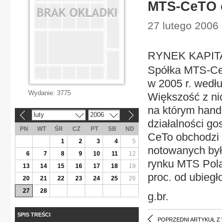
MTS-CeTO o
27 lutego 2006
RYNEK KAPITA
Spółka MTS-CeT
w 2005 r. wedł
Wydanie:
3775
Większość z ni
na którym handl
luty
2006
«
»
działalności g
PN
WT
ŚR
CZ
PT
SB
ND
CeTo obchodzi w
1
2
3
4
5
notowanych był
6
7
8
9
10
11
12
rynku MTS Pola
13
14
15
16
17
18
19
proc. od ubiegł
20
21
22
23
24
25
26
27
28
g.br.
SPIS TREŚCI
POPRZEDNI ARTYKUŁ Z