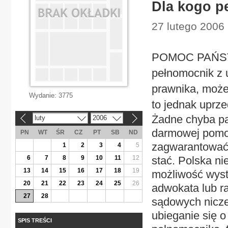
Dla kogo p
27 lutego 2006
POMOC PAŃST
pełnomocnik z 
prawnika, może
Wydanie:
3775
to jednak uprz
Żadne chyba p
luty
2006
«
»
darmowej pomoc
PN
WT
ŚR
CZ
PT
SB
ND
zagwarantować 
1
2
3
4
5
6
7
8
9
10
11
12
stać. Polska ni
13
14
15
16
17
18
19
możliwość wystą
20
21
22
23
24
25
26
adwokata lub r
27
28
sądowych niczeg
ubieganie się 
SPIS TREŚCI