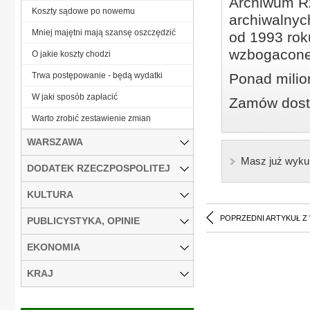
Archiwum Rz
Koszty sądowe po nowemu
archiwalnyc
Mniej majętni mają szansę oszczędzić
od 1993 roku
wzbogacone
O jakie koszty chodzi
Trwa postępowanie - będą wydatki
Ponad milio
W jaki sposób zapłacić
Zamów dostę
Warto zrobić zestawienie zmian
WARSZAWA
Masz już wyku
DODATEK RZECZPOSPOLITEJ
KULTURA
POPRZEDNI ARTYKUŁ Z
PUBLICYSTYKA, OPINIE
EKONOMIA
KRAJ