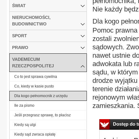
pełnomocnika, 
ŚWIAT
Nie każdy będz
NIERUCHOMOŚCI,
Dla kogo pełno
BUDOWNICTWO
Pomoc prawna z
SPORT
zostali zwolnie
sądowych. Zwol
PRAWO
nawet ustnie do
VADEMECUM
adwokata lub r
RZECZPOSPOLITEJ
sądu, w którym
Co to jest sprawa cywilna
drodze wyjątku 
Co, kiedy w kasie pusto
terenie działan
rejonowym wła
Dla kogo pełnomocnik z urzędu
zamieszkania. 
Ile za pismo
Jeśli przegrasz sprawę, to płacisz
Dostęp do tr
Kiedy są ulgi
Kiedy sąd zwraca opłatę