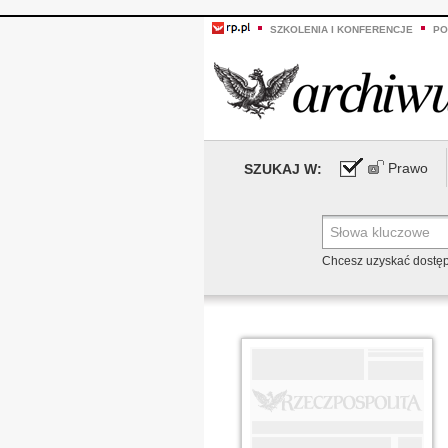
SZKOLENIA I KONFERENCJE
PO
Prawo
SZUKAJ W:
Chcesz uzyskać dostę