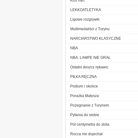
Król nart
LEKKOATLETYKA
Ligowe rozgrywki
Multimedaliści z Turynu
NARCIARSTWO KLASYCZNE
NBA
NBA: LAMPE NIE GRAŁ
Ostatni deszcz rękawic
PIŁKA RĘCZNA
Podium i okolice
Porażka Małysza
Pożegnanie z Turynem
Pytania do siebie
Pół centymetra do złota
Rocca nie dojechał