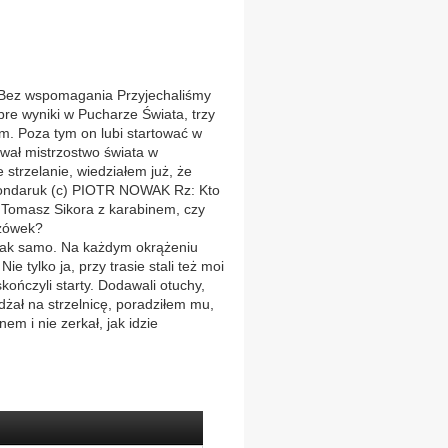
ez wspomagania Przyjechaliśmy
bre wyniki w Pucharze Świata, trzy
m. Poza tym on lubi startować w
wał mistrzostwo świata w
e strzelanie, wiedziałem już, że
Bondaruk (c) PIOTR NOWAK Rz: Kto
: Tomasz Sikora z karabinem, czy
azówek?
ak samo. Na każdym okrążeniu
ie tylko ja, przy trasie stali też moi
skończyli starty. Dodawali otuchy,
dżał na strzelnicę, poradziłem mu,
m i nie zerkał, jak idzie