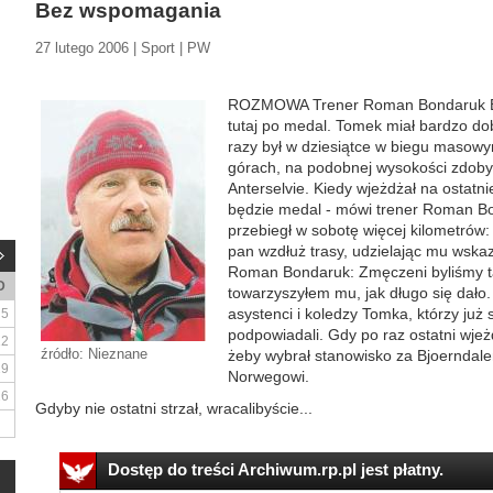
Bez wspomagania
27 lutego 2006 | Sport | PW
ROZMOWA Trener Roman Bondaruk B
tutaj po medal. Tomek miał bardzo do
razy był w dziesiątce w biegu masowy
górach, na podobnej wysokości zdoby
Anterselvie. Kiedy wjeżdżał na ostatni
będzie medal - mówi trener Roman 
przebiegł w sobotę więcej kilometrów
pan wzdłuż trasy, udzielając mu wsk
Roman Bondaruk: Zmęczeni byliśmy t
D
towarzyszyłem mu, jak długo się dało. N
asystenci i koledzy Tomka, którzy już 
5
podpowiadali. Gdy po raz ostatni wjeż
12
źródło: Nieznane
żeby wybrał stanowisko za Bjoerndalene
19
Norwegowi.
26
Gdyby nie ostatni strzał, wracalibyście...
Dostęp do treści Archiwum.rp.pl jest płatny.