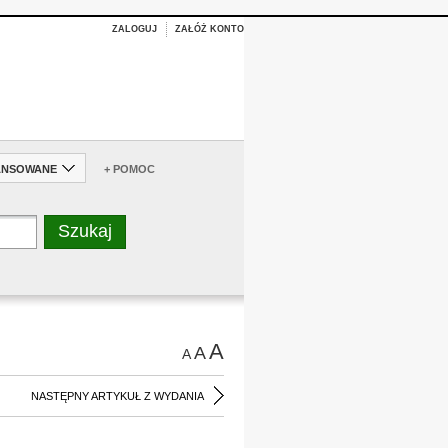
ZALOGUJ
ZAŁÓŻ KONTO
ANSOWANE
+ POMOC
A
A
A
NASTĘPNY ARTYKUŁ Z WYDANIA