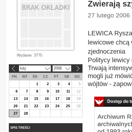
Zwierają sz
27 lutego 2006 
LEWICA Ryszard
lewicowe chcą
zjednoczenia
Wydanie:
3775
Politycy lewicy
Trwają intensy
luty
2006
«
»
mogli już mówi
PN
WT
ŚR
CZ
PT
SB
ND
wójtów - zapowi
1
2
3
4
5
6
7
8
9
10
11
12
13
14
15
16
17
18
19
Dostęp do tr
20
21
22
23
24
25
26
27
28
Archiwum Rz
archiwalnyc
SPIS TREŚCI
od 1993 roku