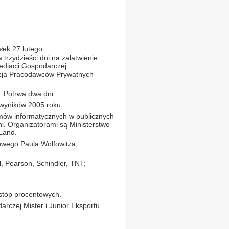
łek 27 lutego
 trzydzieści dni na załatwienie
ediacji Gospodarczej.
acja Pracodawców Prywatnych
j. Potrwa dwa dni.
 wyników 2005 roku.
emów informatycznych w publicznych
ni. Organizatorami są Ministerstwo
rLand.
owego Paula Wolfowitza;
l, Pearson, Schindler, TNT;
 stóp procentowych.
rczej Mister i Junior Eksportu