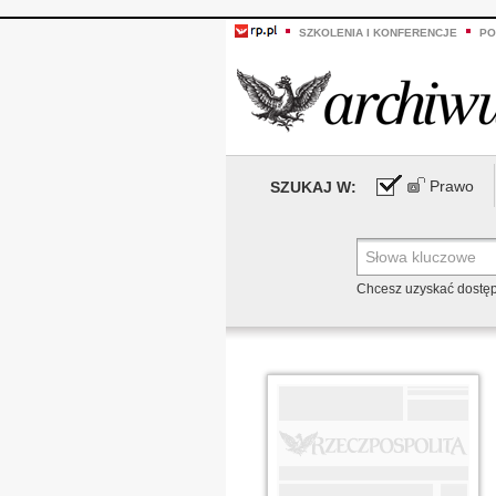
SZKOLENIA I KONFERENCJE
PO
Prawo
SZUKAJ W:
Chcesz uzyskać dostę