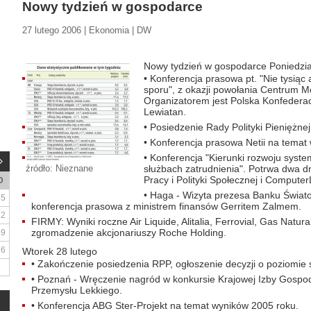
Nowy tydzień w gospodarce
27 lutego 2006 | Ekonomia | DW
Nowy tydzień w gospodarce Poniedzia
• Konferencja prasowa pt. "Nie tysiąc a
sporu", z okazji powołania Centrum M
Organizatorem jest Polska Konfeder
Lewiatan.
• Posiedzenie Rady Polityki Pieniężne
• Konferencja prasowa Netii na temat
• Konferencja "Kierunki rozwoju syst
źródło: Nieznane
służbach zatrudnienia". Potrwa dwa d
Pracy i Polityki Społecznej i Compute
D
• Haga - Wizyta prezesa Banku Świat
5
konferencja prasowa z ministrem finansów Gerritem Zalmem.
12
FIRMY: Wyniki roczne Air Liquide, Alitalia, Ferrovial, Gas Natura
zgromadzenie akcjonariuszy Roche Holding.
19
26
Wtorek 28 lutego
• Zakończenie posiedzenia RPP, ogłoszenie decyzji o poziomie
• Poznań - Wręczenie nagród w konkursie Krajowej Izby Gospoda
Przemysłu Lekkiego.
• Konferencja ABG Ster-Projekt na temat wyników 2005 roku.