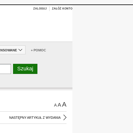
ZALOGUJ
ZAŁÓŻ KONTO
ANSOWANE
+ POMOC
A
A
A
NASTĘPNY ARTYKUŁ Z WYDANIA