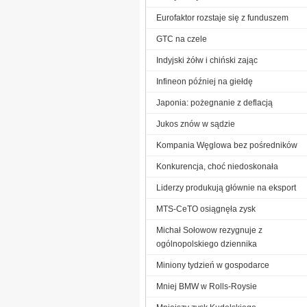
Eurofaktor rozstaje się z funduszem
GTC na czele
Indyjski żółw i chiński zając
Infineon później na giełdę
Japonia: pożegnanie z deflacją
Jukos znów w sądzie
Kompania Węglowa bez pośredników
Konkurencja, choć niedoskonała
Liderzy produkują głównie na eksport
MTS-CeTO osiągnęła zysk
Michał Sołowow rezygnuje z
ogólnopolskiego dziennika
Miniony tydzień w gospodarce
Mniej BMW w Rolls-Roysie