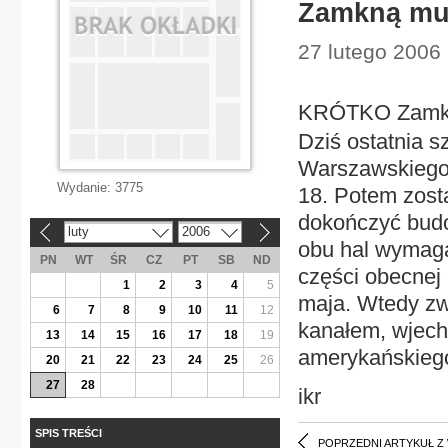
Zamkną m
27 lutego 2006 
KRÓTKO Zamk
Dziś ostatnia 
Warszawskiego 
Wydanie:
3775
18. Potem zost
dokończyć budo
luty
2006
«
»
obu hal wymaga
PN
WT
ŚR
CZ
PT
SB
ND
części obecnej
1
2
3
4
5
maja. Wtedy zw
6
7
8
9
10
11
12
kanałem, wjech
13
14
15
16
17
18
19
amerykańskiego
20
21
22
23
24
25
26
27
28
ikr
SPIS TREŚCI
POPRZEDNI ARTYKUŁ Z