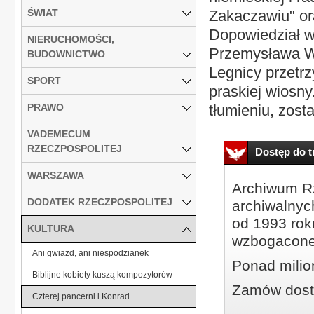
ŚWIAT
Zakaczawiu" or
Dopowiedział w
NIERUCHOMOŚCI,
Przemysława Wo
BUDOWNICTWO
Legnicy przet
SPORT
praskiej wiosny.
PRAWO
tłumieniu, zost
VADEMECUM
RZECZPOSPOLITEJ
Dostęp do tr
WARSZAWA
Archiwum Rz
DODATEK RZECZPOSPOLITEJ
archiwalnyc
od 1993 roku
KULTURA
wzbogacone
Ani gwiazd, ani niespodzianek
Ponad milio
Biblijne kobiety kuszą kompozytorów
Zamów dostę
Czterej pancerni i Konrad