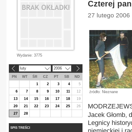
Czterej pan
27 lutego 2006 |
Wydanie:
3775
luty
2006
«
»
PN
WT
ŚR
CZ
PT
SB
ND
1
2
3
4
5
6
7
8
9
10
11
12
źródło: Nieznane
13
14
15
16
17
18
19
MODRZEJEWS
20
21
22
23
24
25
26
Jacek Głomb, dy
27
28
Legnicy history
SPIS TREŚCI
niemieckiej i r