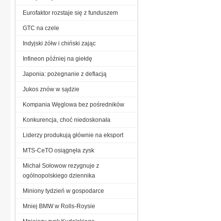
Eurofaktor rozstaje się z funduszem
GTC na czele
Indyjski żółw i chiński zając
Infineon później na giełdę
Japonia: pożegnanie z deflacją
Jukos znów w sądzie
Kompania Węglowa bez pośredników
Konkurencja, choć niedoskonała
Liderzy produkują głównie na eksport
MTS-CeTO osiągnęła zysk
Michał Sołowow rezygnuje z
ogólnopolskiego dziennika
Miniony tydzień w gospodarce
Mniej BMW w Rolls-Roysie