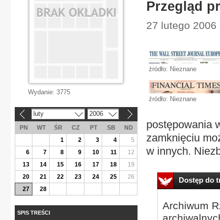
Przegląd p
27 lutego 2006
źródło: Nieznane
Wydanie:
3775
źródło: Nieznane
luty
2006
«
»
postępowania w
PN
WT
ŚR
CZ
PT
SB
ND
zamknięciu moż
1
2
3
4
5
w innych. Niezb
6
7
8
9
10
11
12
13
14
15
16
17
18
19
20
21
22
23
24
25
26
Dostęp do tr
27
28
Archiwum Rz
SPIS TREŚCI
archiwalnyc