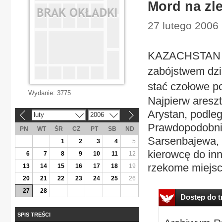
Mord na zl
27 lutego 2006 
KAZACHSTAN Op
zabójstwem dzi
stać czołowe p
Wydanie:
3775
Najpierw aresz
Arystan, podle
luty
2006
«
»
Prawdopodobnie
PN
WT
ŚR
CZ
PT
SB
ND
Sarsenbajewa, p
1
2
3
4
5
kierowcę do inn
6
7
8
9
10
11
12
rzekome miejsc
13
14
15
16
17
18
19
20
21
22
23
24
25
26
27
28
Dostęp do tr
SPIS TREŚCI