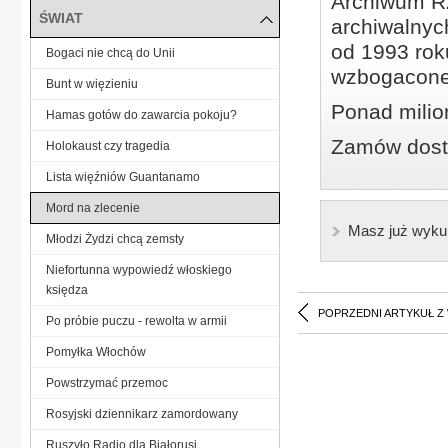
Archiwum Rz
ŚWIAT
archiwalnyc
od 1993 roku
Bogaci nie chcą do Unii
wzbogacone
Bunt w więzieniu
Ponad milio
Hamas gotów do zawarcia pokoju?
Zamów dostę
Holokaust czy tragedia
Lista więźniów Guantanamo
Mord na zlecenie
Masz już wyku
Młodzi Żydzi chcą zemsty
Niefortunna wypowiedź włoskiego
księdza
POPRZEDNI ARTYKUŁ Z
Po próbie puczu - rewolta w armii
Pomyłka Włochów
Powstrzymać przemoc
Rosyjski dziennikarz zamordowany
Ruszyło Radio dla Białorusi