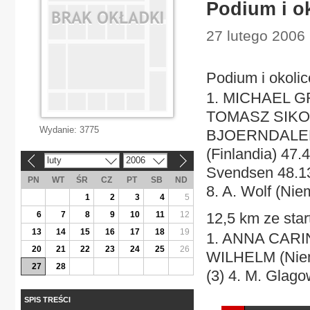
Podium i o
27 lutego 2006 
Podium i okoli
1. MICHAEL GRE
TOMASZ SIKORA
Wydanie:
3775
BJOERNDALEN (
(Finlandia) 47.4
luty
2006
«
»
Svendsen 48.13,
PN
WT
ŚR
CZ
PT
SB
ND
8. A. Wolf (Nie
1
2
3
4
5
6
7
8
9
10
11
12
12,5 km ze star
13
14
15
16
17
18
19
1. ANNA CARIN
20
21
22
23
24
25
26
WILHELM (Niemc
27
28
(3) 4. M. Glagow
SPIS TREŚCI