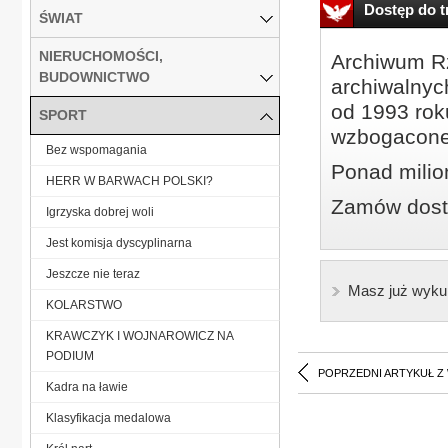
Dostęp do tr
ŚWIAT
NIERUCHOMOŚCI,
Archiwum Rz
BUDOWNICTWO
archiwalnyc
od 1993 roku
SPORT
wzbogacone
Bez wspomagania
Ponad milio
HERR W BARWACH POLSKI?
Zamów dostę
Igrzyska dobrej woli
Jest komisja dyscyplinarna
Jeszcze nie teraz
Masz już wyku
KOLARSTWO
KRAWCZYK I WOJNAROWICZ NA
PODIUM
POPRZEDNI ARTYKUŁ Z
Kadra na ławie
Klasyfikacja medalowa