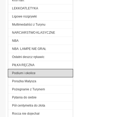
Król nart
LEKKOATLETYKA
Ligowe rozgrywki
Multimedaliści z Turynu
NARCIARSTWO KLASYCZNE
NBA
NBA: LAMPE NIE GRAŁ
Ostatni deszcz rękawic
PIŁKA RĘCZNA
Podium i okolice
Porażka Małysza
Pożegnanie z Turynem
Pytania do siebie
Pół centymetra do złota
Rocca nie dojechał