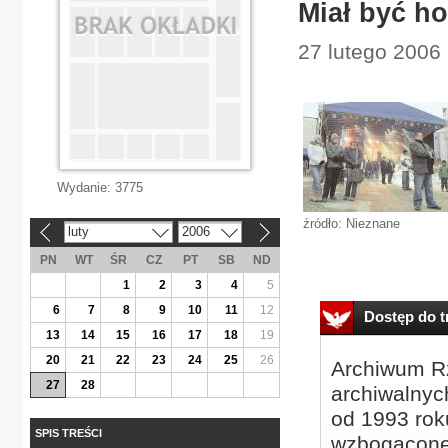
Miał być ho
27 lutego 2006 |
Wydanie:
3775
źródło: Nieznane
luty
2006
«
»
PN
WT
ŚR
CZ
PT
SB
ND
1
2
3
4
5
6
7
8
9
10
11
12
Dostęp do tr
13
14
15
16
17
18
19
20
21
22
23
24
25
26
Archiwum Rz
27
28
archiwalnyc
od 1993 roku
SPIS TREŚCI
wzbogacone