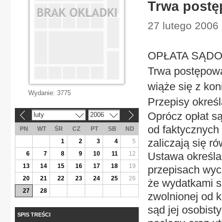
Trwa postę
27 lutego 2006
OPŁATA SĄDO
Trwa postępowa
wiąże się z ko
Wydanie:
3775
Przepisy okreś
Oprócz opłat są
luty
2006
«
»
od faktycznych
PN
WT
ŚR
CZ
PT
SB
ND
zaliczają się r
1
2
3
4
5
6
7
8
9
10
11
12
Ustawa określa
13
14
15
16
17
18
19
przepisach wycz
20
21
22
23
24
25
26
że wydatkami s
27
28
zwolnionej od 
sąd jej osobist
SPIS TREŚCI