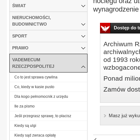
noclegu oraz u
ŚWIAT
wynagrodzenie i
NIERUCHOMOŚCI,
BUDOWNICTWO
Dostęp do tr
SPORT
Archiwum Rz
PRAWO
archiwalnyc
od 1993 roku
VADEMECUM
RZECZPOSPOLITEJ
wzbogacone
Ponad milio
Co to jest sprawa cywilna
Co, kiedy w kasie pusto
Zamów dostę
Dla kogo pełnomocnik z urzędu
Ile za pismo
Masz już wyku
Jeśli przegrasz sprawę, to płacisz
Kiedy są ulgi
Kiedy sąd zwraca opłatę