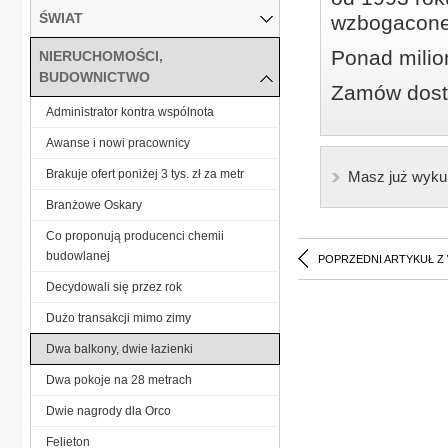
ŚWIAT
wzbogacone
Ponad milio
NIERUCHOMOŚCI,
BUDOWNICTWO
Zamów dostę
Administrator kontra wspólnota
Awanse i nowi pracownicy
Brakuje ofert poniżej 3 tys. zł za metr
Masz już wyku
Branżowe Oskary
Co proponują producenci chemii
budowlanej
POPRZEDNI ARTYKUŁ Z
Decydowali się przez rok
Dużo transakcji mimo zimy
Dwa balkony, dwie łazienki
Dwa pokoje na 28 metrach
Dwie nagrody dla Orco
Felieton