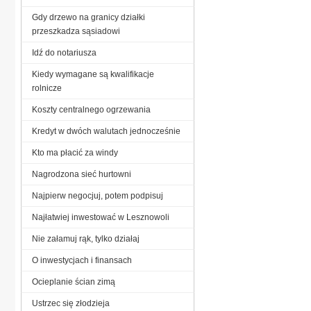
Gdy drzewo na granicy działki
przeszkadza sąsiadowi
Idź do notariusza
Kiedy wymagane są kwalifikacje
rolnicze
Koszty centralnego ogrzewania
Kredyt w dwóch walutach jednocześnie
Kto ma płacić za windy
Nagrodzona sieć hurtowni
Najpierw negocjuj, potem podpisuj
Najłatwiej inwestować w Lesznowoli
Nie załamuj rąk, tylko działaj
O inwestycjach i finansach
Ocieplanie ścian zimą
Ustrzec się złodzieja