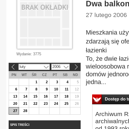
Dwa balkony
27 lutego 2006
Mieszkania uży
zdarzają się of
łazienki
Wydanie:
3775
To, że dwie łaz
wieloosobowa r
luty
2006
«
»
domów jednorod
PN
WT
ŚR
CZ
PT
SB
ND
jedna...
1
2
3
4
5
6
7
8
9
10
11
12
13
14
15
16
17
18
19
Dostęp do tr
20
21
22
23
24
25
26
27
28
Archiwum Rz
archiwalnyc
SPIS TREŚCI
od 1993 roku