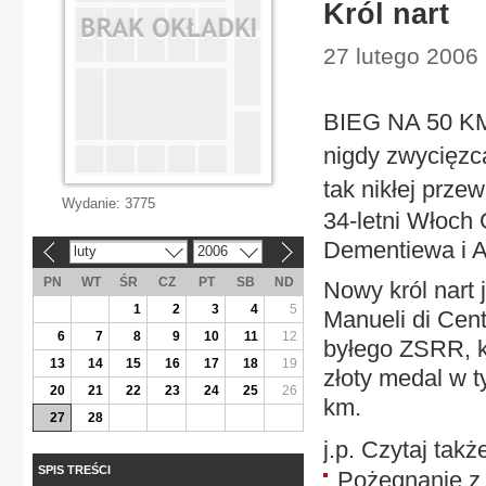
Król nart
27 lutego 2006 |
BIEG NA 50 KM 
nigdy zwycięzca
tak nikłej prze
Wydanie:
3775
34-letni Włoch 
Dementiewa i A
luty
2006
«
»
PN
WT
ŚR
CZ
PT
SB
ND
Nowy król nart 
1
2
3
4
5
Manueli di Cen
6
7
8
9
10
11
12
byłego ZSRR, kt
13
14
15
16
17
18
19
złoty medal w t
20
21
22
23
24
25
26
km.
27
28
j.p. Czytaj takż
SPIS TREŚCI
Pożegnanie z