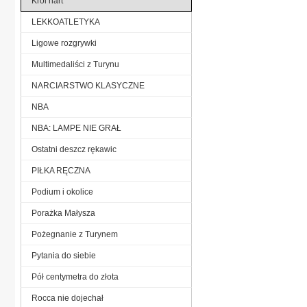
Król nart
LEKKOATLETYKA
Ligowe rozgrywki
Multimedaliści z Turynu
NARCIARSTWO KLASYCZNE
NBA
NBA: LAMPE NIE GRAŁ
Ostatni deszcz rękawic
PIŁKA RĘCZNA
Podium i okolice
Porażka Małysza
Pożegnanie z Turynem
Pytania do siebie
Pół centymetra do złota
Rocca nie dojechał