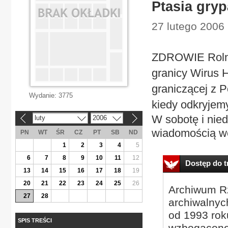
Ptasia gryp
27 lutego 2006 
ZDROWIE Rolnicy
granicy Wirus H
graniczącej z P
Wydanie:
3775
kiedy odkryjem
W sobotę i nied
luty
2006
«
»
wiadomością we
PN
WT
ŚR
CZ
PT
SB
ND
1
2
3
4
5
6
7
8
9
10
11
12
Dostęp do tr
13
14
15
16
17
18
19
20
21
22
23
24
25
26
Archiwum Rz
27
28
archiwalnyc
od 1993 roku
SPIS TREŚCI
wzbogacone