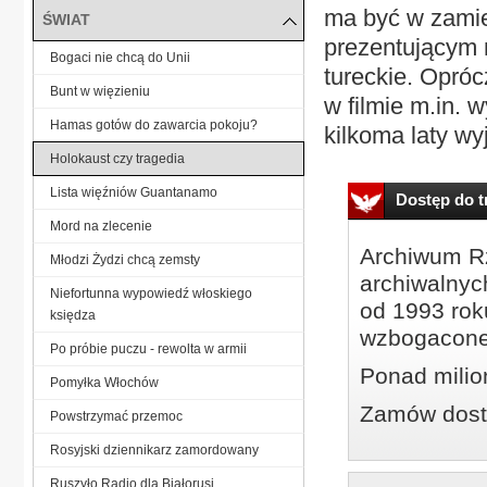
ma być w zami
ŚWIAT
prezentującym n
Bogaci nie chcą do Unii
tureckie. Opróc
Bunt w więzieniu
w filmie m.in. 
Hamas gotów do zawarcia pokoju?
kilkoma laty wyj
Holokaust czy tragedia
Lista więźniów Guantanamo
Dostęp do tr
Mord na zlecenie
Archiwum Rz
Młodzi Żydzi chcą zemsty
archiwalnyc
Niefortunna wypowiedź włoskiego
od 1993 roku
księdza
wzbogacone
Po próbie puczu - rewolta w armii
Ponad milio
Pomyłka Włochów
Zamów dostę
Powstrzymać przemoc
Rosyjski dziennikarz zamordowany
Ruszyło Radio dla Białorusi