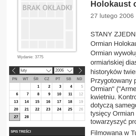
Holokaust c
27 lutego 2006 
STANY ZJEDNOC
Ormian Holokau
Ormian wywołuj
Wydanie:
3775
ormiańskiej di
luty
2006
historyków twie
«
»
PN
WT
ŚR
CZ
PT
SB
ND
Przygotowany p
1
2
3
4
5
Ormian" ("Arme
6
7
8
9
10
11
12
kwietniu. Kontro
13
14
15
16
17
18
19
dotyczą samego
20
21
22
23
24
25
26
tysięcy Ormian 
27
28
towarzyszyć pr
Filmowana w Tur
SPIS TREŚCI