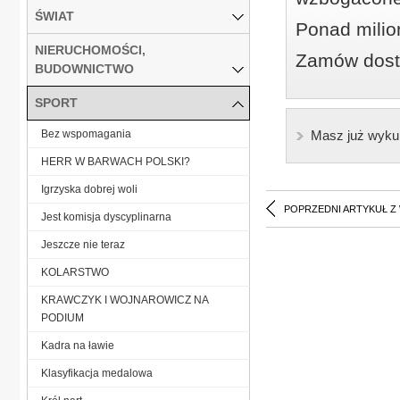
ŚWIAT
Ponad milio
NIERUCHOMOŚCI,
Zamów dostę
BUDOWNICTWO
SPORT
Bez wspomagania
Masz już wyku
HERR W BARWACH POLSKI?
Igrzyska dobrej woli
POPRZEDNI ARTYKUŁ Z
Jest komisja dyscyplinarna
Jeszcze nie teraz
KOLARSTWO
KRAWCZYK I WOJNAROWICZ NA
PODIUM
Kadra na ławie
Klasyfikacja medalowa