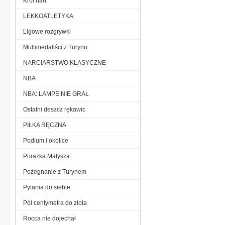
Król nart
LEKKOATLETYKA
Ligowe rozgrywki
Multimedaliści z Turynu
NARCIARSTWO KLASYCZNE
NBA
NBA: LAMPE NIE GRAŁ
Ostatni deszcz rękawic
PIŁKA RĘCZNA
Podium i okolice
Porażka Małysza
Pożegnanie z Turynem
Pytania do siebie
Pół centymetra do złota
Rocca nie dojechał