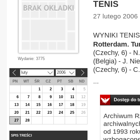
TENIS
27 lutego 2006 
WYNIKI TENIS
Rotterdam. Tu
(Czechy, 6) - N
Wydanie:
3775
(Belgia) - J. Ni
(Czechy, 6) - C
luty
2006
«
»
...
PN
WT
ŚR
CZ
PT
SB
ND
1
2
3
4
5
6
7
8
9
10
11
12
Dostęp do tr
13
14
15
16
17
18
19
20
21
22
23
24
25
26
Archiwum Rz
27
28
archiwalnyc
od 1993 roku
SPIS TREŚCI
wzbogacone