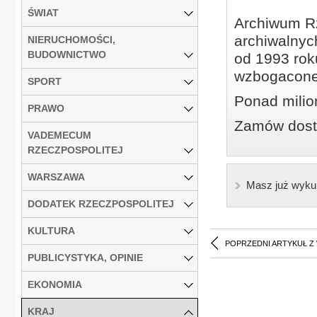
ŚWIAT
Archiwum Rz
archiwalnyc
NIERUCHOMOŚCI,
BUDOWNICTWO
od 1993 roku
wzbogacone
SPORT
Ponad milio
PRAWO
Zamów dostę
VADEMECUM
RZECZPOSPOLITEJ
WARSZAWA
Masz już wyku
DODATEK RZECZPOSPOLITEJ
KULTURA
POPRZEDNI ARTYKUŁ Z
PUBLICYSTYKA, OPINIE
EKONOMIA
KRAJ