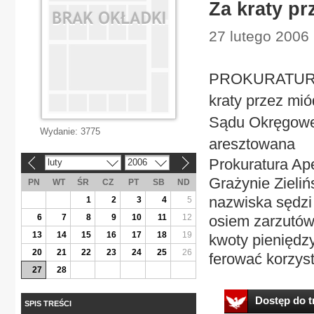
Za kraty pr
27 lutego 2006 |
PROKURATURA S
kraty przez mió
Sądu Okręgowe
Wydanie:
3775
aresztowana
Prokuratura Ap
luty
2006
«
»
Grażynie Zieliń
PN
WT
ŚR
CZ
PT
SB
ND
nazwiska sędzi 
1
2
3
4
5
6
7
8
9
10
11
12
osiem zarzutów
13
14
15
16
17
18
19
kwoty pieniędzy
20
21
22
23
24
25
26
ferować korzyst
27
28
Dostęp do tr
SPIS TREŚCI