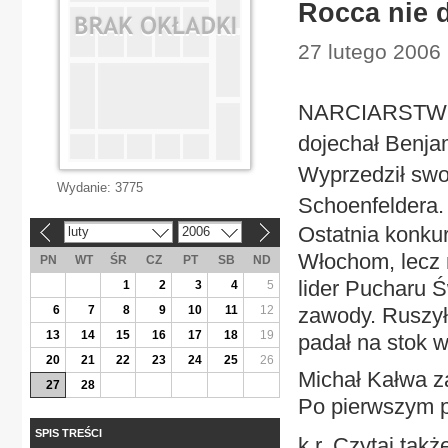
Rocca nie 
27 lutego 2006 
NARCIARSTWO 
dojechał Benjam
Wyprzedził swo
Wydanie:
3775
Schoenfeldera.
Ostatnia konku
luty
2006
«
»
Włochom, lecz 
PN
WT
ŚR
CZ
PT
SB
ND
lider Pucharu Ś
1
2
3
4
5
6
7
8
9
10
11
12
zawody. Ruszył 
13
14
15
16
17
18
19
padał na stok w
20
21
22
23
24
25
26
Michał Kałwa zak
27
28
Po pierwszym pr
SPIS TREŚCI
k.r. Czytaj takż