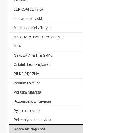
Król nart
LEKKOATLETYKA
Ligowe rozgrywki
Multimedaliści z Turynu
NARCIARSTWO KLASYCZNE
NBA
NBA: LAMPE NIE GRAŁ
Ostatni deszcz rękawic
PIŁKA RĘCZNA
Podium i okolice
Porażka Małysza
Pożegnanie z Turynem
Pytania do siebie
Pół centymetra do złota
Rocca nie dojechał