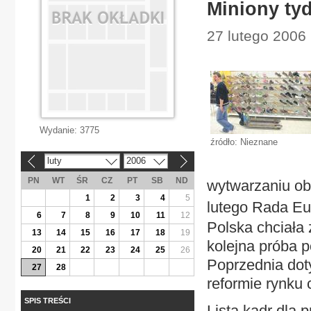
Miniony ty
27 lutego 2006 
Wydanie:
3775
źródło: Nieznane
luty
2006
«
»
PN
WT
ŚR
CZ
PT
SB
ND
wytwarzaniu ob
1
2
3
4
5
lutego Rada Eur
6
7
8
9
10
11
12
Polska chciała
13
14
15
16
17
18
19
kolejna próba p
20
21
22
23
24
25
26
Poprzednia dot
27
28
reformie rynku 
SPIS TREŚCI
Lista kadr dla 