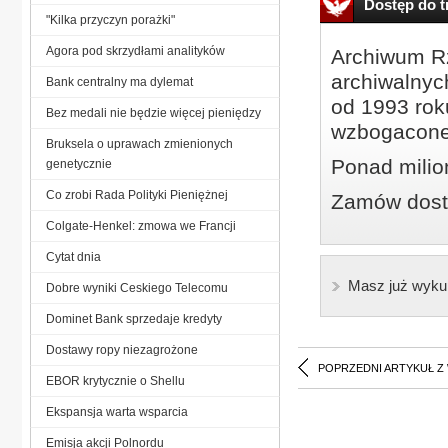
Dostęp do tr
"Kilka przyczyn porażki"
Agora pod skrzydłami analityków
Archiwum Rz
archiwalnyc
Bank centralny ma dylemat
od 1993 roku
Bez medali nie będzie więcej pieniędzy
wzbogacone
Bruksela o uprawach zmienionych
Ponad milio
genetycznie
Co zrobi Rada Polityki Pieniężnej
Zamów dostę
Colgate-Henkel: zmowa we Francji
Cytat dnia
Masz już wyku
Dobre wyniki Ceskiego Telecomu
Dominet Bank sprzedaje kredyty
Dostawy ropy niezagrożone
POPRZEDNI ARTYKUŁ Z
EBOR krytycznie o Shellu
Ekspansja warta wsparcia
Emisja akcji Polnordu