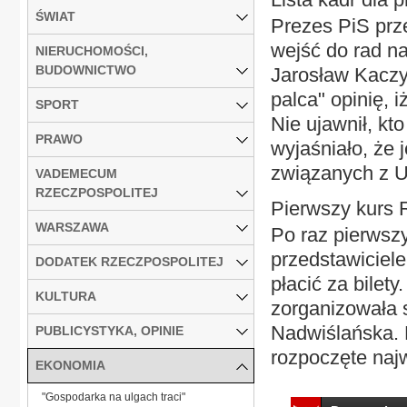
ŚWIAT
Prezes PiS prz
wejść do rad n
NIERUCHOMOŚCI,
BUDOWNICTWO
Jarosław Kacz
palca" opinię, 
SPORT
Nie ujawnił, kto
PRAWO
wyjaśniało, że
związanych z 
VADEMECUM
RZECZPOSPOLITEJ
Pierwszy kurs 
WARSZAWA
Po raz pierwszy
przedstawiciel
DODATEK RZECZPOSPOLITEJ
płacić za bilet
KULTURA
zorganizowała 
Nadwiślańska. 
PUBLICYSTYKA, OPINIE
rozpoczęte najw
EKONOMIA
"Gospodarka na ulgach traci"