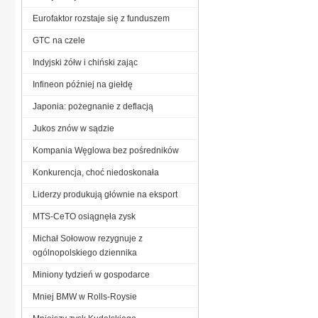
Eurofaktor rozstaje się z funduszem
GTC na czele
Indyjski żółw i chiński zając
Infineon później na giełdę
Japonia: pożegnanie z deflacją
Jukos znów w sądzie
Kompania Węglowa bez pośredników
Konkurencja, choć niedoskonała
Liderzy produkują głównie na eksport
MTS-CeTO osiągnęła zysk
Michał Sołowow rezygnuje z
ogólnopolskiego dziennika
Miniony tydzień w gospodarce
Mniej BMW w Rolls-Roysie