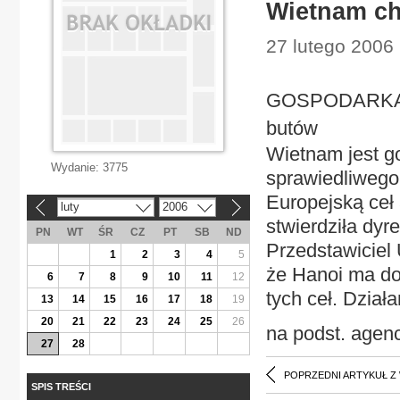
Wietnam ch
27 lutego 2006
GOSPODARKA N
butów
Wietnam jest g
Wydanie:
3775
sprawiedliwego
Europejską ceł
luty
2006
«
»
stwierdziła dyr
PN
WT
ŚR
CZ
PT
SB
ND
Przedstawiciel
1
2
3
4
5
że Hanoi ma do
6
7
8
9
10
11
12
tych ceł. Dział
13
14
15
16
17
18
19
20
21
22
23
24
25
26
na podst. agencj
27
28
POPRZEDNI ARTYKUŁ Z
SPIS TREŚCI