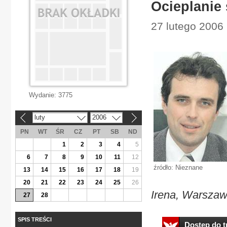
Ocieplanie 
27 lutego 2006
Wydanie:
3775
luty
2006
«
»
PN
WT
ŚR
CZ
PT
SB
ND
1
2
3
4
5
6
7
8
9
10
11
12
źródło: Nieznane
13
14
15
16
17
18
19
20
21
22
23
24
25
26
Irena, Warsza
27
28
SPIS TREŚCI
Dostęp do tr