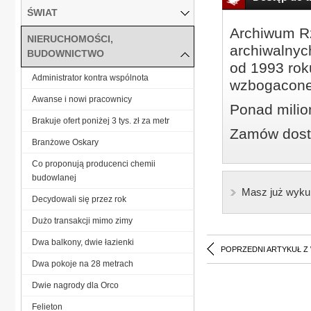
ŚWIAT
Archiwum Rz
NIERUCHOMOŚCI,
archiwalnyc
BUDOWNICTWO
od 1993 roku
Administrator kontra wspólnota
wzbogacone
Awanse i nowi pracownicy
Ponad milio
Brakuje ofert poniżej 3 tys. zł za metr
Zamów dostę
Branżowe Oskary
Co proponują producenci chemii
budowlanej
Masz już wyku
Decydowali się przez rok
Dużo transakcji mimo zimy
Dwa balkony, dwie łazienki
POPRZEDNI ARTYKUŁ Z
Dwa pokoje na 28 metrach
Dwie nagrody dla Orco
Felieton