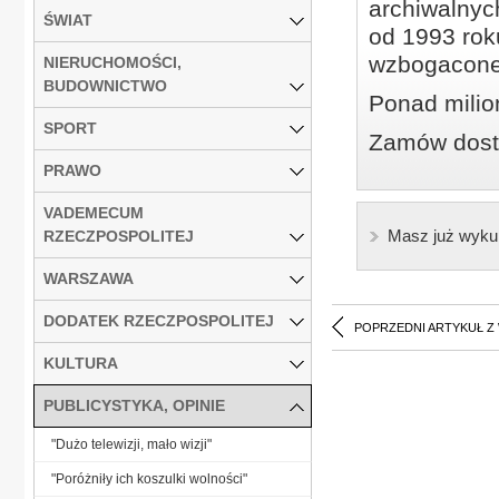
archiwalnyc
ŚWIAT
od 1993 roku
wzbogacone
NIERUCHOMOŚCI,
BUDOWNICTWO
Ponad milio
SPORT
Zamów dostę
PRAWO
VADEMECUM
Masz już wyku
RZECZPOSPOLITEJ
WARSZAWA
DODATEK RZECZPOSPOLITEJ
POPRZEDNI ARTYKUŁ Z
KULTURA
PUBLICYSTYKA, OPINIE
"Dużo telewizji, mało wizji"
"Poróżniły ich koszulki wolności"