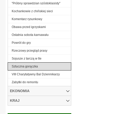
"Próbny sprawdzian szóstoklasisty"
Kochankowie z chińskiej sieci
Komentarz rysunkowy
Obawa przed igrzyskami
Ostatnia sobota karnawału
Powrót do gry
Rzeczowy przegląd prasy
Sojusze z tarczą w tle
Sztuczna gorączka
VIII Charytatywny Bal Dziennikarzy
Zabytki do remontu
EKONOMIA
KRAJ