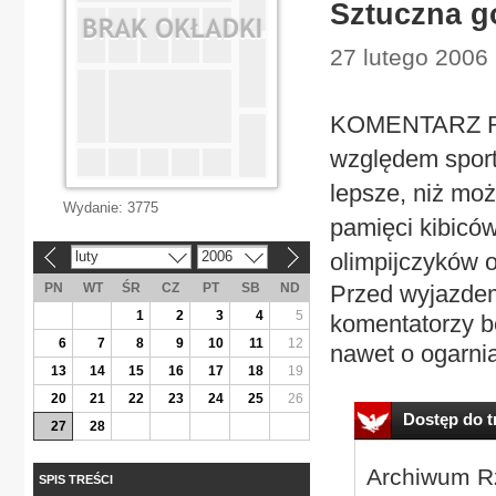
Sztuczna g
27 lutego 2006 
KOMENTARZ RZ
względem sport
lepsze, niż mo
Wydanie:
3775
pamięci kibicó
luty
2006
olimpijczyków o
«
»
PN
WT
ŚR
CZ
PT
SB
ND
Przed wyjazdem 
1
2
3
4
5
komentatorzy b
6
7
8
9
10
11
12
nawet o ogarniaj
13
14
15
16
17
18
19
20
21
22
23
24
25
26
Dostęp do tr
27
28
Archiwum Rz
SPIS TREŚCI