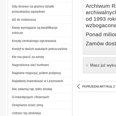
Archiwum Rz
Gdy drzewo na granicy działki
archiwalnyc
przeszkadza sąsiadowi
od 1993 roku
Idź do notariusza
wzbogacone
Kiedy wymagane są kwalifikacje
rolnicze
Ponad milio
Koszty centralnego ogrzewania
Zamów dostę
Kredyt w dwóch walutach jednocześnie
Kto ma płacić za windy
Masz już wyku
Nagrodzona sieć hurtowni
Najpierw negocjuj, potem podpisuj
Najłatwiej inwestować w Lesznowoli
POPRZEDNI ARTYKUŁ Z
Nie załamuj rąk, tylko działaj
O inwestycjach i finansach
Ocieplanie ścian zimą
Ustrzec się złodzieja