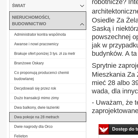
robotnicze? Int
ŚWIAT
architektonic
NIERUCHOMOŚCI,
Osiedle Za Żel
BUDOWNICTWO
Saską i niektór
Administrator kontra wspólnota
powszechnej opi
jak w przypadku
Awanse i nowi pracownicy
budynków. A ta
Brakuje ofert poniżej 3 tys. zł za metr
Branżowe Oskary
Sprytnie zapro
Co proponują producenci chemii
Mieszkania Za 
budowlanej
mieć 28 albo 39
Decydowali się przez rok
wada, dla innyc
Dużo transakcji mimo zimy
- Uważam, że t
Dwa balkony, dwie łazienki
zaprojektowane,
Dwa pokoje na 28 metrach
Dwie nagrody dla Orco
Dostęp do tr
Felieton