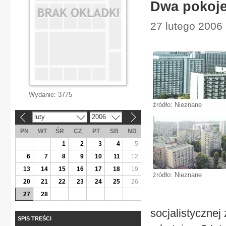
Dwa pokoje
27 lutego 2006
Wydanie:
3775
źródło: Nieznane
luty
2006
«
»
PN
WT
ŚR
CZ
PT
SB
ND
1
2
3
4
5
6
7
8
9
10
11
12
13
14
15
16
17
18
19
źródło: Nieznane
20
21
22
23
24
25
26
27
28
socjalistyczne
SPIS TREŚCI