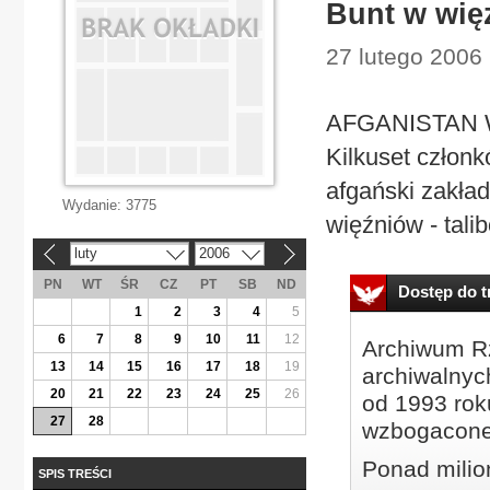
Bunt w wię
27 lutego 2006 
AFGANISTAN Wy
Kilkuset członk
afgański zakład
Wydanie:
3775
więźniów - talib
luty
2006
«
»
PN
WT
ŚR
CZ
PT
SB
ND
Dostęp do tr
1
2
3
4
5
6
7
8
9
10
11
12
Archiwum Rz
13
14
15
16
17
18
19
archiwalnyc
20
21
22
23
24
25
26
od 1993 roku
27
28
wzbogacone
Ponad milio
SPIS TREŚCI