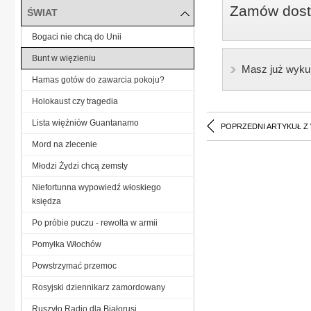
Zamów dostę
ŚWIAT
Bogaci nie chcą do Unii
Bunt w więzieniu
Masz już wyku
Hamas gotów do zawarcia pokoju?
Holokaust czy tragedia
Lista więźniów Guantanamo
POPRZEDNI ARTYKUŁ Z
Mord na zlecenie
Młodzi Żydzi chcą zemsty
Niefortunna wypowiedź włoskiego
księdza
Po próbie puczu - rewolta w armii
Pomyłka Włochów
Powstrzymać przemoc
Rosyjski dziennikarz zamordowany
Ruszyło Radio dla Białorusi