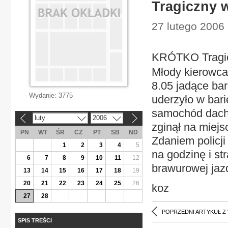
Tragiczny 
27 lutego 2006
KRÓTKO Tragi
Młody kierowca 
8.05 jadące ba
Wydanie:
3775
uderzyło w bari
samochód dachow
luty
2006
«
»
zginął na miej
PN
WT
ŚR
CZ
PT
SB
ND
Zdaniem policji
1
2
3
4
5
na godzinę i s
6
7
8
9
10
11
12
brawurowej jazd
13
14
15
16
17
18
19
20
21
22
23
24
25
26
koz
27
28
POPRZEDNI ARTYKUŁ Z
SPIS TREŚCI