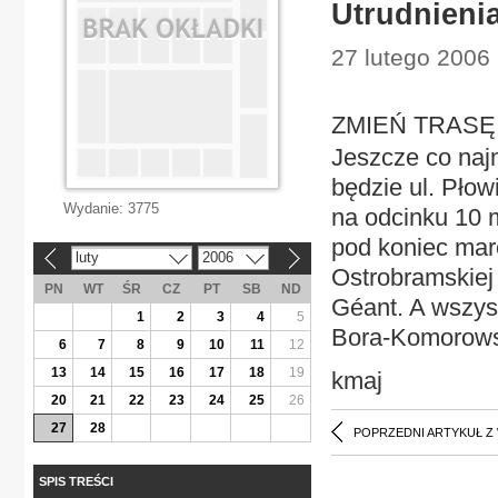
Utrudnienia
27 lutego 2006
ZMIEŃ TRASĘ U
Jeszcze co najm
będzie ul. Płow
Wydanie:
3775
na odcinku 10 m
pod koniec mar
luty
2006
«
»
Ostrobramskiej
PN
WT
ŚR
CZ
PT
SB
ND
Géant. A wszys
1
2
3
4
5
Bora-Komorows
6
7
8
9
10
11
12
13
14
15
16
17
18
19
kmaj
20
21
22
23
24
25
26
27
28
POPRZEDNI ARTYKUŁ Z
SPIS TREŚCI