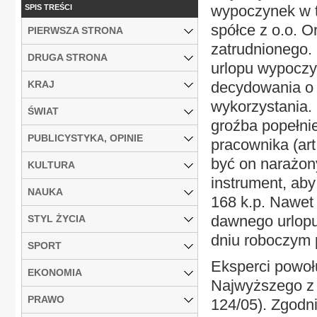
wypoczynek w t
SPIS TREŚCI
spółce z o.o. O
PIERWSZA STRONA
zatrudnionego.
DRUGA STRONA
urlopu wypoczy
KRAJ
decydowania o 
wykorzystania.
ŚWIAT
groźba popełni
PUBLICYSTYKA, OPINIE
pracownika (art
być on narażony
KULTURA
instrument, aby
NAUKA
168 k.p. Nawet
dawnego urlopu
STYL ŻYCIA
dniu roboczym 
SPORT
Eksperci powoł
EKONOMIA
Najwyższego z 2
PRAWO
124/05). Zgodni