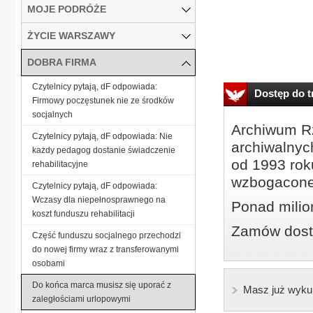
MOJE PODRÓŻE
ŻYCIE WARSZAWY
DOBRA FIRMA
Czytelnicy pytają, dF odpowiada:
Dostęp do tr
Firmowy poczęstunek nie ze środków
socjalnych
Archiwum Rz
Czytelnicy pytają, dF odpowiada: Nie
archiwalnyc
każdy pedagog dostanie świadczenie
od 1993 roku
rehabilitacyjne
wzbogacone
Czytelnicy pytają, dF odpowiada:
Wczasy dla niepełnosprawnego na
Ponad milio
koszt funduszu rehabilitacji
Zamów dostę
Część funduszu socjalnego przechodzi
do nowej firmy wraz z transferowanymi
osobami
Do końca marca musisz się uporać z
Masz już wyku
zaległościami urlopowymi