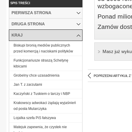
SPIS TREŚCI
wzbogacone
PIERWSZA STRONA
Ponad milio
DRUGA STRONA
Zamów dostę
KRAJ
Biskupi bronią mediów publicznych
Masz już wyku
przed komercją i naciskami polityków
Funkcjonariusze straszą Schetynę
kibicami
Grobelny chce uzasadnienia
POPRZEDNI ARTYKUŁ Z
Jan T. z zarzutami
Kaczyński z Tuskiem o tarczy i NBP
Krakowscy adwokaci żądają wyjaśnień
od posła Mularczyka
Lojalka szefa PiS fałszywa
Matejuk zapewnia, że czystek nie