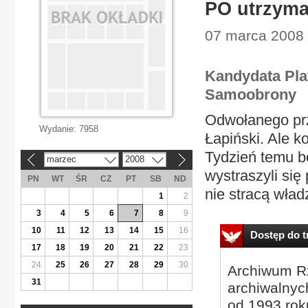
PO utrzyma
07 marca 2008 |
Kandydata Plat
Samoobrony
Odwołanego prz
Wydanie:
7958
Łapiński. Ale k
Tydzień temu b
marzec
2008
«
»
wystraszyli się
PN
WT
ŚR
CZ
PT
SB
ND
nie stracą wład
1
2
3
4
5
6
7
8
9
10
11
12
13
14
15
16
Dostęp do tr
17
18
19
20
21
22
23
24
25
26
27
28
29
30
Archiwum Rz
31
archiwalnyc
od 1993 roku