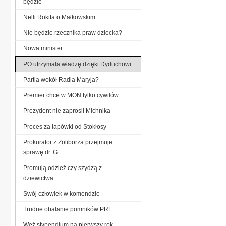
będzie
Nelli Rokita o Małkowskim
Nie będzie rzecznika praw dziecka?
Nowa minister
PO utrzymała władzę dzięki Dyduchowi
Partia wokół Radia Maryja?
Premier chce w MON tylko cywilów
Prezydent nie zaprosił Michnika
Proces za łapówki od Stokłosy
Prokurator z Żoliborza przejmuje
sprawę dr. G.
Promują odzież czy szydzą z
dziewictwa
Swój człowiek w komendzie
Trudne obalanie pomników PRL
Weź stypendium na pierwszy rok