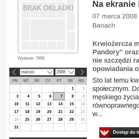
Na ekranie 
07 marca 2008 
Banach
Krwiożercza mo
Pandory” oraz 
Wydanie:
7958
nie szczędzi 
opowiadania o
marzec
2008
«
»
Sto lat temu k
PN
WT
ŚR
CZ
PT
SB
ND
społecznym. Do
1
2
męskiego życia
3
4
5
6
7
8
9
równoprawnego 
10
11
12
13
14
15
16
17
18
19
20
21
22
23
w...
24
25
26
27
28
29
30
31
Dostęp do tr