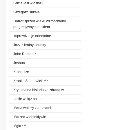
Gdzie jest wiosna?
Grzegorz Bukała
Horror sprzed wieku wzmocniony
progresywnym rockiem
Improwizacje orientalne
Jazz z krainy country
John Rambo *
Joshua
Killerpilze
Kroniki Spiderwick ***
Kryminalna historia ze zdradą w tle
Lottie wciąż na topie
Maria walczy z aniołami
Marzec w obiektywie
Mgła ***