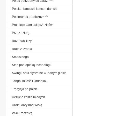
Polak potrzebny od zaraz ****
Polsko-francuski koncert damski
Posterunek graniczny ****
Projekcje zamiast goździków
Przez dziurę
Raz Dwa Trzy
Ruch z Izraela
Smacznego
Step pod opieką technologii
Swing i soul słyszalne w jednym głosie
Tango, miłość i Ordonka
Tradycja po polsku
Uczucie zbliża młodych
Urok Loary nad Wisłą
W 40. rocznicę