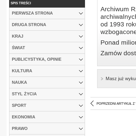
SPIS TREŚCI
Archiwum Rz
PIERWSZA STRONA
archiwalnyc
od 1993 roku
DRUGA STRONA
wzbogacone
KRAJ
Ponad milio
ŚWIAT
Zamów dostę
PUBLICYSTYKA, OPINIE
KULTURA
Masz już wyku
NAUKA
STYL ŻYCIA
POPRZEDNI ARTYKUŁ Z
SPORT
EKONOMIA
PRAWO