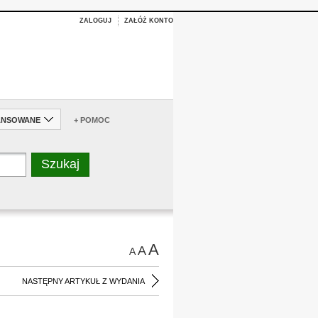
ZALOGUJ
ZAŁÓŻ KONTO
ANSOWANE
+ POMOC
A
A
A
NASTĘPNY ARTYKUŁ Z WYDANIA