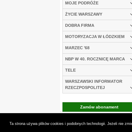
MOJE PODRÓŻE
ŻYCIE WARSZAWY
DOBRA FIRMA
MOTORYZACJA W ŁÓDZKIEM
MARZEC '68
NBP W 40. ROCZNICĘ MARCA
TELE
WARSZAWSKI INFORMATOR
RZECZPOSPOLITEJ
Zamów abonament
Gremi Media:
O n
Ta strona używa plików cookies i podobnych technologii. Jeżeli nie z