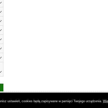
as
|
Regulamin
|
Reklama
|
Napisz do nas
|
Kontakt
|
Pliki cookies
|
Dek
mienisz ustawień, cookies będą zapisywane w pamięci Twojego urządzenia.
Wię
© Copyright by Gremi Media SA