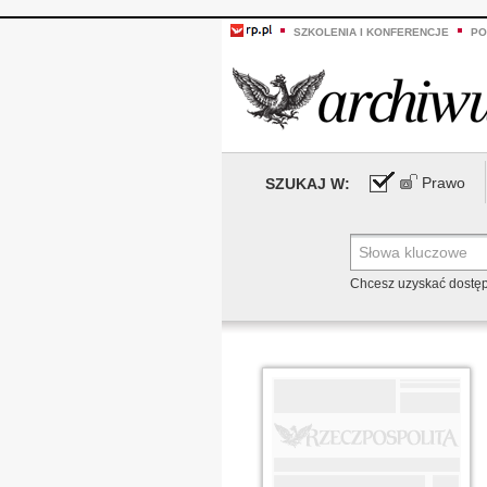
SZKOLENIA I KONFERENCJE
PO
Prawo
SZUKAJ W:
Chcesz uzyskać dostę