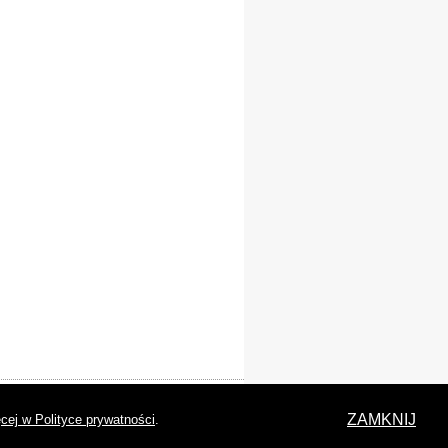
laracja dostępności
ZAMKNIJ
cej w Polityce prywatności
.