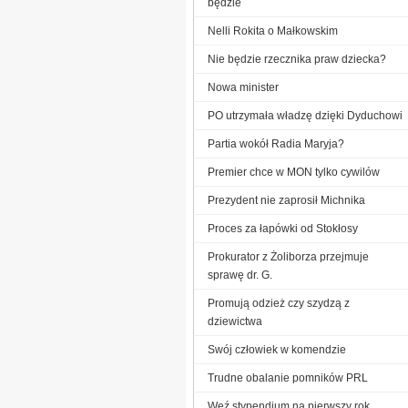
będzie
Nelli Rokita o Małkowskim
Nie będzie rzecznika praw dziecka?
Nowa minister
PO utrzymała władzę dzięki Dyduchowi
Partia wokół Radia Maryja?
Premier chce w MON tylko cywilów
Prezydent nie zaprosił Michnika
Proces za łapówki od Stokłosy
Prokurator z Żoliborza przejmuje
sprawę dr. G.
Promują odzież czy szydzą z
dziewictwa
Swój człowiek w komendzie
Trudne obalanie pomników PRL
Weź stypendium na pierwszy rok