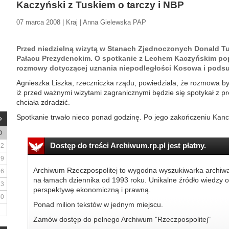
Kaczyński z Tuskiem o tarczy i NBP
07 marca 2008 | Kraj | Anna Gielewska PAP
Przed niedzielną wizytą w Stanach Zjednoczonych Donald Tu
Pałacu Prezydenckim. O spotkanie z Lechem Kaczyńskim pop
rozmowy dotyczącej uznania niepodległości Kosowa i pods
Agnieszka Liszka, rzeczniczka rządu, powiedziała, że rozmowa by
iż przed ważnymi wizytami zagranicznymi będzie się spotykał z 
chciała zdradzić.
Spotkanie trwało nieco ponad godzinę. Po jego zakończeniu Kance
D
Dostęp do treści Archiwum.rp.pl jest płatny.
2
9
Archiwum Rzeczpospolitej to wygodna wyszukiwarka archiw
16
na łamach dziennika od 1993 roku. Unikalne źródło wiedzy o
23
perspektywę ekonomiczną i prawną.
30
Ponad milion tekstów w jednym miejscu.
Zamów dostęp do pełnego Archiwum "Rzeczpospolitej"