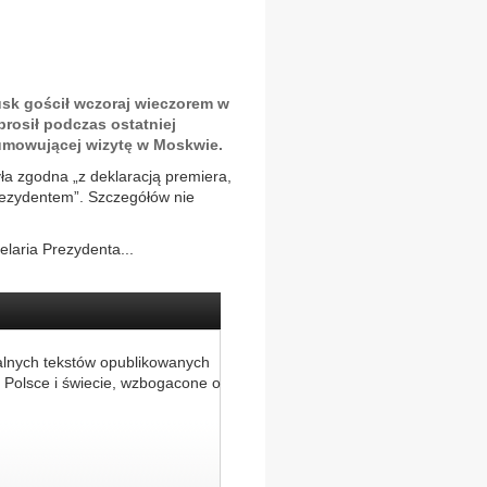
sk gościł wczoraj wieczorem w
rosił podczas ostatniej
umowującej wizytę w Moskwie.
ła zgodna „z deklaracją premiera,
prezydentem”. Szczegółów nie
laria Prezydenta...
alnych tekstów opublikowanych
 Polsce i świecie, wzbogacone o