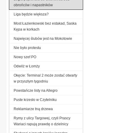
obrońców i napastników
Liga będzie większa?
Most Łazienkowski bez estakad, Saska
Kępa w korkach
Najwięcej ślubów jest na Mokotowie
Nie było protestu
Nowy szef PO
Odwilż w Łomży
Okęcie: Terminal 2 może zostać otwarty
w przyszłym tygodniu
Powstańcze listy na Allegro
Puste krzesło w Czytelniku
Reklamiarze tną drzewa
Rymy z ulicy Targowej, czyli Prascy
Wariaci rapują prawdę o dzielnicy