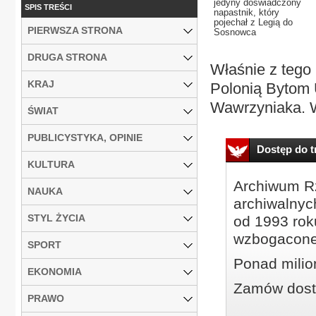
jedyny doświadczony
SPIS TREŚCI
napastnik, który
pojechał z Legią do
PIERWSZA STRONA
Sosnowca
DRUGA STRONA
Właśnie z tego
KRAJ
Polonią Bytom 
Wawrzyniaka. W 
ŚWIAT
PUBLICYSTYKA, OPINIE
Dostęp do tr
KULTURA
Archiwum Rz
NAUKA
archiwalnyc
STYL ŻYCIA
od 1993 roku
wzbogacone
SPORT
Ponad milio
EKONOMIA
Zamów dostę
PRAWO