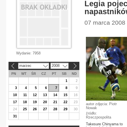
Legia poje
napastnik
07 marca 2008 
Wydanie:
7958
marzec
2008
«
»
PN
WT
ŚR
CZ
PT
SB
ND
1
2
3
4
5
6
7
8
9
10
11
12
13
14
15
16
17
18
19
20
21
22
23
autor zdjęcia: Piotr
Nowak
24
25
26
27
28
29
30
źródło:
31
Rzeczpospolita
Takesure Chinyama to