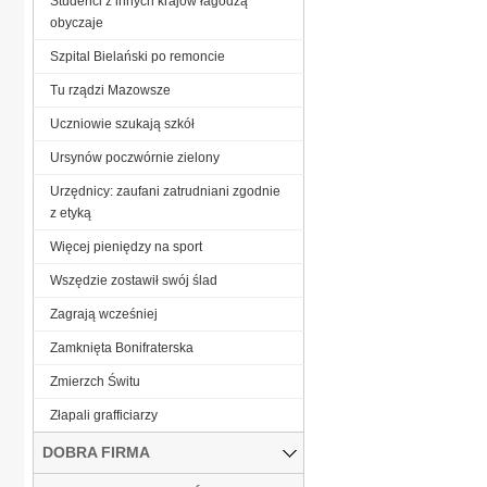
Studenci z innych krajów łagodzą
obyczaje
Szpital Bielański po remoncie
Tu rządzi Mazowsze
Uczniowie szukają szkół
Ursynów poczwórnie zielony
Urzędnicy: zaufani zatrudniani zgodnie
z etyką
Więcej pieniędzy na sport
Wszędzie zostawił swój ślad
Zagrają wcześniej
Zamknięta Bonifraterska
Zmierzch Świtu
Złapali grafficiarzy
DOBRA FIRMA