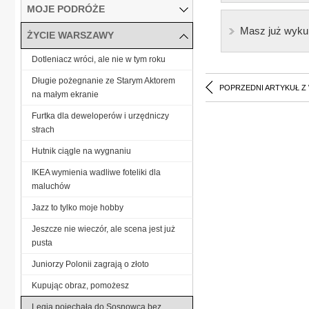
MOJE PODRÓŻE
Masz już wyku
ŻYCIE WARSZAWY
Dotleniacz wróci, ale nie w tym roku
Długie pożegnanie ze Starym Aktorem
POPRZEDNI ARTYKUŁ Z
na małym ekranie
Furtka dla deweloperów i urzędniczy
strach
Hutnik ciągle na wygnaniu
IKEA wymienia wadliwe foteliki dla
maluchów
Jazz to tylko moje hobby
Jeszcze nie wieczór, ale scena jest już
pusta
Juniorzy Polonii zagrają o złoto
Kupując obraz, pomożesz
Legia pojechała do Sosnowca bez