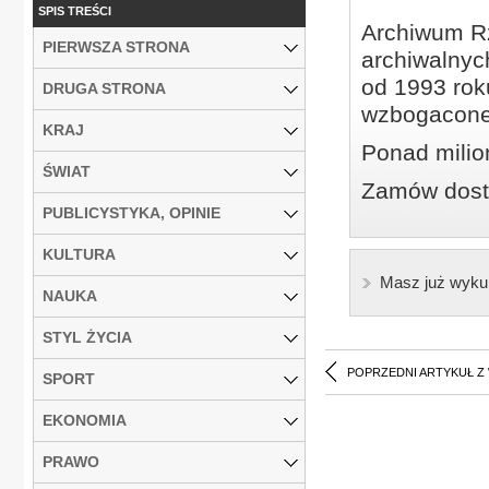
SPIS TREŚCI
Archiwum Rz
PIERWSZA STRONA
archiwalnyc
od 1993 roku
DRUGA STRONA
wzbogacone
KRAJ
Ponad milio
ŚWIAT
Zamów dostę
PUBLICYSTYKA, OPINIE
KULTURA
Masz już wyku
NAUKA
STYL ŻYCIA
POPRZEDNI ARTYKUŁ Z
SPORT
EKONOMIA
PRAWO