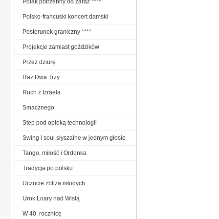
Polak potrzebny od zaraz ****
Polsko-francuski koncert damski
Posterunek graniczny ****
Projekcje zamiast goździków
Przez dziurę
Raz Dwa Trzy
Ruch z Izraela
Smacznego
Step pod opieką technologii
Swing i soul słyszalne w jednym głosie
Tango, miłość i Ordonka
Tradycja po polsku
Uczucie zbliża młodych
Urok Loary nad Wisłą
W 40. rocznicę