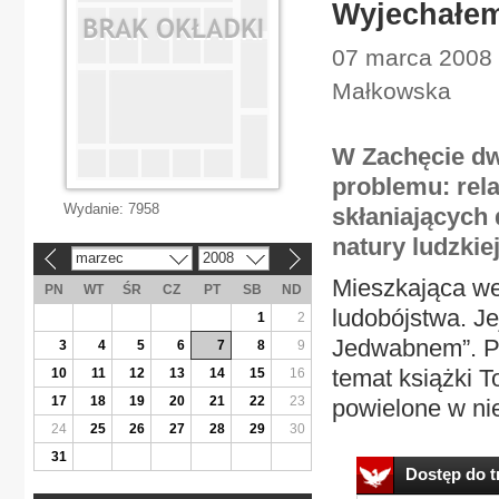
Wyjechałem 
07 marca 2008 
Małkowska
W Zachęcie dw
problemu: rela
Wydanie:
7958
skłaniających
natury ludzkiej
marzec
2008
«
»
Mieszkająca we
PN
WT
ŚR
CZ
PT
SB
ND
ludobójstwa. Je
1
2
Jedwabnem”. Pr
3
4
5
6
7
8
9
temat książki T
10
11
12
13
14
15
16
17
18
19
20
21
22
23
powielone w ni
24
25
26
27
28
29
30
31
Dostęp do tr