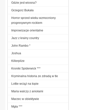
Gdzie jest wiosna?
Grzegorz Bukała
Horror sprzed wieku wzmocniony
progresywnym rockiem
Improwizacje orientalne
Jazz z krainy country
John Rambo *
Joshua
Killerpilze
Kroniki Spiderwick ***
Kryminalna historia ze zdradą w tle
Lottie wciąż na topie
Maria walczy z aniołami
Marzec w obiektywie
Mgła ***