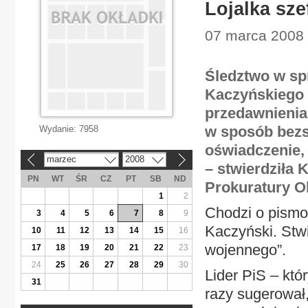
Lojalka sze
07 marca 2008 |
Śledztwo w spr
Kaczyńskiego
przedawnienia
w sposób bezs
Wydanie:
7958
oświadczenie,
marzec
2008
«
»
– stwierdziła 
PN
WT
ŚR
CZ
PT
SB
ND
Prokuratury O
1
2
Chodzi o pismo 
3
4
5
6
7
8
9
Kaczyński. Stwi
10
11
12
13
14
15
16
wojennego”.
17
18
19
20
21
22
23
24
25
26
27
28
29
30
Lider PiS – któ
31
razy sugerował,