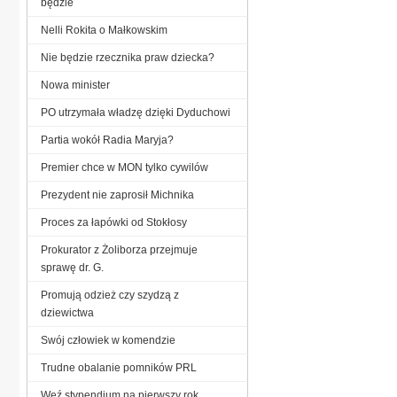
będzie
Nelli Rokita o Małkowskim
Nie będzie rzecznika praw dziecka?
Nowa minister
PO utrzymała władzę dzięki Dyduchowi
Partia wokół Radia Maryja?
Premier chce w MON tylko cywilów
Prezydent nie zaprosił Michnika
Proces za łapówki od Stokłosy
Prokurator z Żoliborza przejmuje
sprawę dr. G.
Promują odzież czy szydzą z
dziewictwa
Swój człowiek w komendzie
Trudne obalanie pomników PRL
Weź stypendium na pierwszy rok