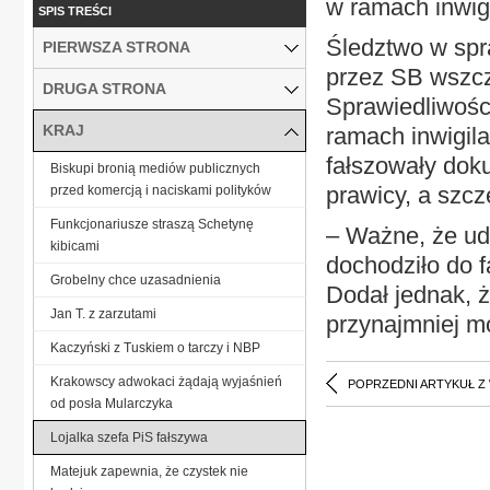
w ramach inwigi
SPIS TREŚCI
Śledztwo w spr
PIERWSZA STRONA
przez SB wszcz
DRUGA STRONA
Sprawiedliwości
KRAJ
ramach inwigila
fałszowały dok
Biskupi bronią mediów publicznych
prawicy, a szcz
przed komercją i naciskami polityków
Funkcjonariusze straszą Schetynę
– Ważne, że ud
kibicami
dochodziło do 
Grobelny chce uzasadnienia
Dodał jednak, ż
Jan T. z zarzutami
przynajmniej m
Kaczyński z Tuskiem o tarczy i NBP
Krakowscy adwokaci żądają wyjaśnień
POPRZEDNI ARTYKUŁ Z
od posła Mularczyka
Lojalka szefa PiS fałszywa
Matejuk zapewnia, że czystek nie