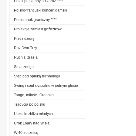
Polak potrzebny od zaraz ****
Polsko-francuski koncert damski
Posterunek graniczny ****
Projekcje zamiast goździków
Przez dziurę
Raz Dwa Trzy
Ruch z Izraela
Smacznego
Step pod opieką technologii
Swing i soul słyszalne w jednym głosie
Tango, miłość i Ordonka
Tradycja po polsku
Uczucie zbliża młodych
Urok Loary nad Wisłą
W 40. rocznicę