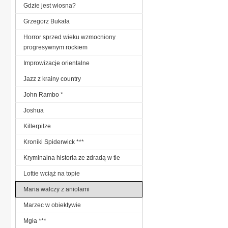
Gdzie jest wiosna?
Grzegorz Bukała
Horror sprzed wieku wzmocniony
progresywnym rockiem
Improwizacje orientalne
Jazz z krainy country
John Rambo *
Joshua
Killerpilze
Kroniki Spiderwick ***
Kryminalna historia ze zdradą w tle
Lottie wciąż na topie
Maria walczy z aniołami
Marzec w obiektywie
Mgła ***