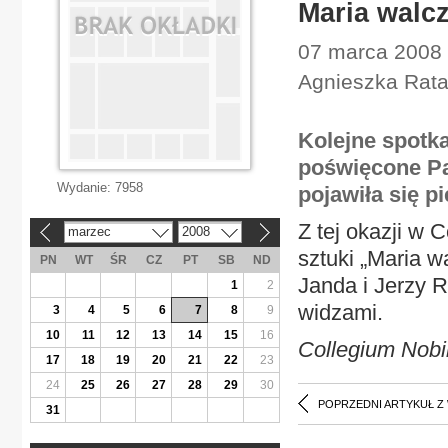
Maria walcz
07 marca 2008 |
Agnieszka Rata
Kolejne spotka
poświęcone Pa
Wydanie:
7958
pojawiła się p
Z tej okazji w 
marzec
2008
«
»
sztuki „Maria w
PN
WT
ŚR
CZ
PT
SB
ND
Janda i Jerzy R
1
2
widzami.
3
4
5
6
7
8
9
10
11
12
13
14
15
16
Collegium Nobil
17
18
19
20
21
22
23
24
25
26
27
28
29
30
POPRZEDNI ARTYKUŁ Z
31