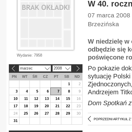
W 40. rocz
07 marca 2008 
Brzezińska
W niedzielę w
odbędzie się k
Wydanie:
7958
poświęcone r
Po pokazie dok
marzec
2008
«
»
sytuację Polski
PN
WT
ŚR
CZ
PT
SB
ND
Zjednoczonych,
1
2
Andrzejem Tit
3
4
5
6
7
8
9
10
11
12
13
14
15
16
Dom Spotkań z H
17
18
19
20
21
22
23
24
25
26
27
28
29
30
POPRZEDNI ARTYKUŁ Z
31