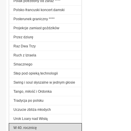
Polak potrzebny od zaraz ****
Polsko-francuski koncert damski
Posterunek graniczny ****
Projekcje zamiast goździków
Przez dziurę
Raz Dwa Trzy
Ruch z Izraela
Smacznego
Step pod opieką technologii
Swing i soul słyszalne w jednym głosie
Tango, miłość i Ordonka
Tradycja po polsku
Uczucie zbliża młodych
Urok Loary nad Wisłą
W 40. rocznicę