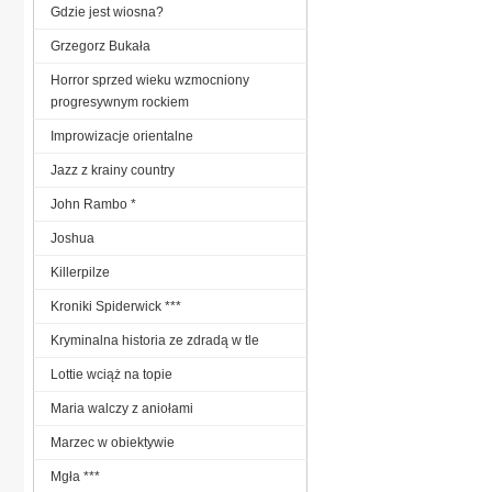
Gdzie jest wiosna?
Grzegorz Bukała
Horror sprzed wieku wzmocniony
progresywnym rockiem
Improwizacje orientalne
Jazz z krainy country
John Rambo *
Joshua
Killerpilze
Kroniki Spiderwick ***
Kryminalna historia ze zdradą w tle
Lottie wciąż na topie
Maria walczy z aniołami
Marzec w obiektywie
Mgła ***