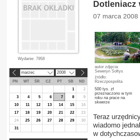
Dotleniacz 
07 marca 2008 
Wydanie:
7958
autor zdjęcia:
Seweryn Sołtys
marzec
2008
«
»
źródło:
PN
WT
ŚR
CZ
PT
SB
ND
Rzeczpospolita
500 tys. zł
1
2
przeznaczono w tym
3
4
5
6
7
8
9
roku na prace na
skwerze
10
11
12
13
14
15
16
17
18
19
20
21
22
23
Teraz urzędnicy
24
25
26
27
28
29
30
wiadomo jednak
31
w dotychczaso