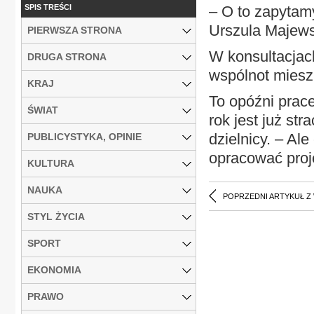
SPIS TREŚCI
– O to zapytam
Urszula Majews
PIERWSZA STRONA
W konsultacjac
DRUGA STRONA
wspólnot miesz
KRAJ
To opóźni prac
ŚWIAT
rok jest już st
dzielnicy. – Al
PUBLICYSTYKA, OPINIE
opracować proje
KULTURA
NAUKA
POPRZEDNI ARTYKUŁ Z
STYL ŻYCIA
SPORT
EKONOMIA
PRAWO