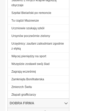
Studenci z innych krajów łagodzą
obyczaje
Szpital Bielański po remoncie
Tu rządzi Mazowsze
Uczniowie szukają szkół
Ursynów poczwórnie zielony
Urzędnicy: zaufani zatrudniani zgodnie
z etyką
Więcej pieniędzy na sport
Wszędzie zostawił swój ślad
Zagrają wcześniej
Zamknięta Bonifraterska
Zmierzch Świtu
Złapali grafficiarzy
DOBRA FIRMA