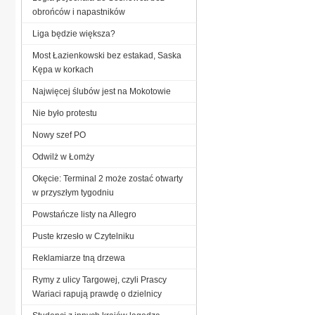
obrońców i napastników
Liga będzie większa?
Most Łazienkowski bez estakad, Saska
Kępa w korkach
Najwięcej ślubów jest na Mokotowie
Nie było protestu
Nowy szef PO
Odwilż w Łomży
Okęcie: Terminal 2 może zostać otwarty
w przyszłym tygodniu
Powstańcze listy na Allegro
Puste krzesło w Czytelniku
Reklamiarze tną drzewa
Rymy z ulicy Targowej, czyli Prascy
Wariaci rapują prawdę o dzielnicy