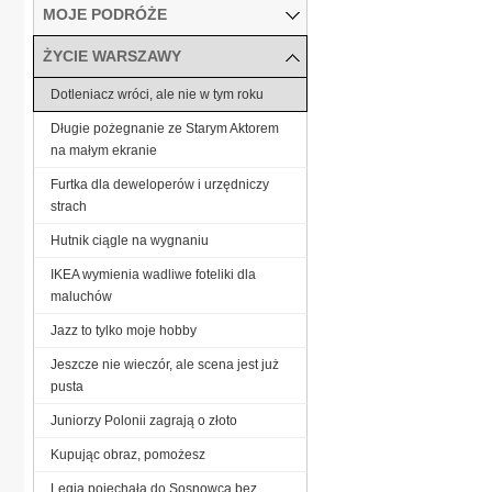
MOJE PODRÓŻE
ŻYCIE WARSZAWY
Dotleniacz wróci, ale nie w tym roku
Długie pożegnanie ze Starym Aktorem
na małym ekranie
Furtka dla deweloperów i urzędniczy
strach
Hutnik ciągle na wygnaniu
IKEA wymienia wadliwe foteliki dla
maluchów
Jazz to tylko moje hobby
Jeszcze nie wieczór, ale scena jest już
pusta
Juniorzy Polonii zagrają o złoto
Kupując obraz, pomożesz
Legia pojechała do Sosnowca bez