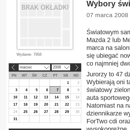
Wybory św
07 marca 2008 
Światowym sam
Mazda 2 lub M
marca na salo
się ubiegać no
Wydanie:
7958
co najmniej dw
marzec
2008
«
»
Jurorzy to 47 d
PN
WT
ŚR
CZ
PT
SB
ND
Wybierają oni 
1
2
światowy zielo
3
4
5
6
7
8
9
auta sportoweg
10
11
12
13
14
15
16
Natomiast na n
17
18
19
20
21
22
23
24
25
26
27
28
29
30
dziennikarze w
31
ForTwo cdi oraz
wysokoprężne.