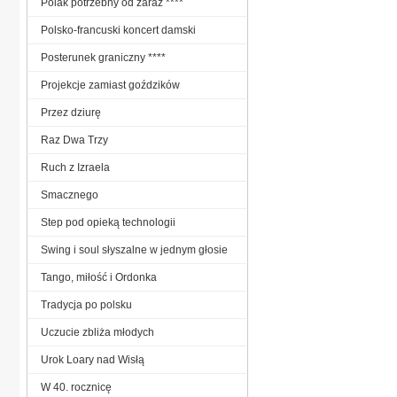
Polak potrzebny od zaraz ****
Polsko-francuski koncert damski
Posterunek graniczny ****
Projekcje zamiast goździków
Przez dziurę
Raz Dwa Trzy
Ruch z Izraela
Smacznego
Step pod opieką technologii
Swing i soul słyszalne w jednym głosie
Tango, miłość i Ordonka
Tradycja po polsku
Uczucie zbliża młodych
Urok Loary nad Wisłą
W 40. rocznicę