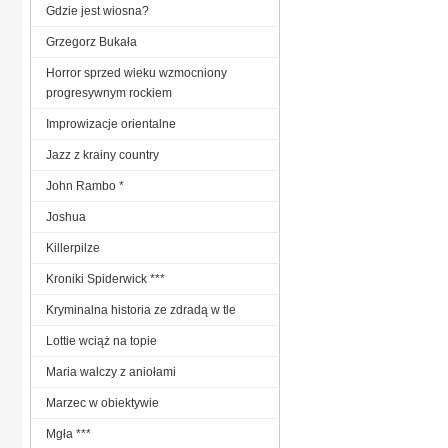
Gdzie jest wiosna?
Grzegorz Bukała
Horror sprzed wieku wzmocniony
progresywnym rockiem
Improwizacje orientalne
Jazz z krainy country
John Rambo *
Joshua
Killerpilze
Kroniki Spiderwick ***
Kryminalna historia ze zdradą w tle
Lottie wciąż na topie
Maria walczy z aniołami
Marzec w obiektywie
Mgła ***