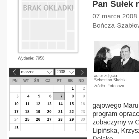
Pan Sułek 
07 marca 2008 |
Bończa-Szabło
Wydanie:
7958
marzec
2008
«
»
autor zdjęcia:
Sebastian Skalski
PN
WT
ŚR
CZ
PT
SB
ND
źródło: Fotonova
1
2
3
4
5
6
7
8
9
gajowego Maruc
10
11
12
13
14
15
16
17
18
19
20
21
22
23
program opraco
24
25
26
27
28
29
30
zobaczymy w Ce
31
Lipińska, Krzy
Polskę.