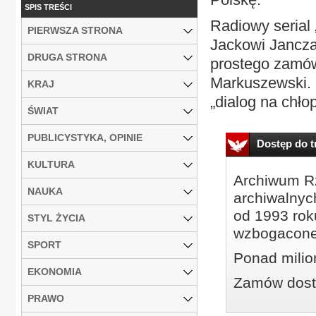
SPIS TREŚCI
Radiowy serial 
PIERWSZA STRONA
Jackowi Janczar
DRUGA STRONA
prostego zamówi
Markuszewski. 
KRAJ
„dialog na chłop
ŚWIAT
PUBLICYSTYKA, OPINIE
Dostęp do tr
KULTURA
Archiwum Rz
NAUKA
archiwalnyc
od 1993 roku
STYL ŻYCIA
wzbogacone
SPORT
Ponad milio
EKONOMIA
Zamów dostę
PRAWO