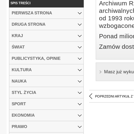
Archiwum Rz
SPIS TREŚCI
archiwalnyc
PIERWSZA STRONA
od 1993 roku
DRUGA STRONA
wzbogacone
Ponad milio
KRAJ
Zamów dostę
ŚWIAT
PUBLICYSTYKA, OPINIE
KULTURA
Masz już wyku
NAUKA
STYL ŻYCIA
POPRZEDNI ARTYKUŁ Z
SPORT
EKONOMIA
PRAWO