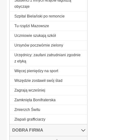
Studenci z innych krajów łagodzą
obyczaje
Szpital Bielański po remoncie
Tu rządzi Mazowsze
Uczniowie szukają szkół
Ursynów poczwórnie zielony
Urzędnicy: zaufani zatrudniani zgodnie
z etyką
Więcej pieniędzy na sport
Wszędzie zostawił swój ślad
Zagrają wcześniej
Zamknięta Bonifraterska
Zmierzch Świtu
Złapali grafficiarzy
DOBRA FIRMA