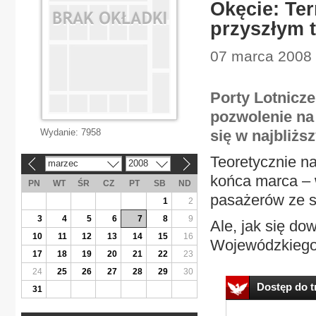
Okęcie: Te
przyszłym 
07 marca 2008 
Porty Lotnicz
pozwolenie na
Wydanie:
7958
się w najbliżs
Teoretycznie na
marzec
2008
«
»
końca marca – 
PN
WT
ŚR
CZ
PT
SB
ND
pasażerów ze s
1
2
3
4
5
6
7
8
9
Ale, jak się do
10
11
12
13
14
15
16
Wojewódzkiego 
17
18
19
20
21
22
23
24
25
26
27
28
29
30
Dostęp do tr
31