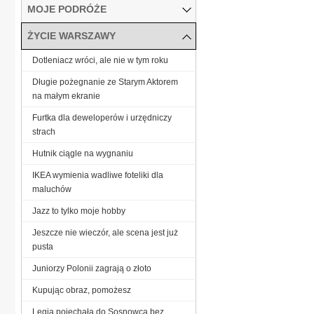
MOJE PODRÓŻE
ŻYCIE WARSZAWY
Dotleniacz wróci, ale nie w tym roku
Długie pożegnanie ze Starym Aktorem
na małym ekranie
Furtka dla deweloperów i urzędniczy
strach
Hutnik ciągle na wygnaniu
IKEA wymienia wadliwe foteliki dla
maluchów
Jazz to tylko moje hobby
Jeszcze nie wieczór, ale scena jest już
pusta
Juniorzy Polonii zagrają o złoto
Kupując obraz, pomożesz
Legia pojechała do Sosnowca bez