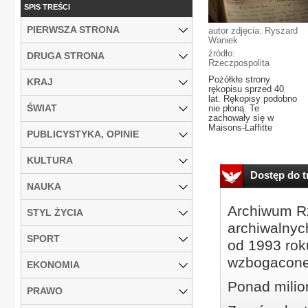
SPIS TREŚCI
PIERWSZA STRONA
autor zdjęcia: Ryszard
Waniek
źródło:
DRUGA STRONA
Rzeczpospolita
Pożółkłe strony
KRAJ
rękopisu sprzed 40
lat. Rękopisy podobno
ŚWIAT
nie płoną. Te
zachowały się w
Maisons-Laffitte
PUBLICYSTYKA, OPINIE
KULTURA
Dostęp do tr
NAUKA
Archiwum Rz
STYL ŻYCIA
archiwalnyc
SPORT
od 1993 roku
wzbogacone
EKONOMIA
Ponad milio
PRAWO