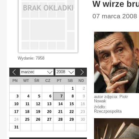
W wirze br
07 marca 2008 |
Wydanie:
7958
marzec
2008
«
»
PN
WT
ŚR
CZ
PT
SB
ND
1
2
3
4
5
6
7
8
9
autor zdjęcia: Piotr
Nowak
10
11
12
13
14
15
16
źródło:
Rzeczpospolita
17
18
19
20
21
22
23
24
25
26
27
28
29
30
31