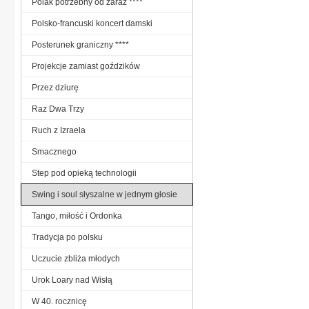
Polak potrzebny od zaraz ****
Polsko-francuski koncert damski
Posterunek graniczny ****
Projekcje zamiast goździków
Przez dziurę
Raz Dwa Trzy
Ruch z Izraela
Smacznego
Step pod opieką technologii
Swing i soul słyszalne w jednym głosie
Tango, miłość i Ordonka
Tradycja po polsku
Uczucie zbliża młodych
Urok Loary nad Wisłą
W 40. rocznicę