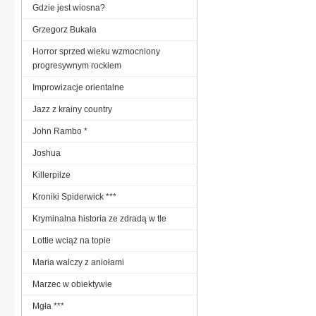
Gdzie jest wiosna?
Grzegorz Bukała
Horror sprzed wieku wzmocniony
progresywnym rockiem
Improwizacje orientalne
Jazz z krainy country
John Rambo *
Joshua
Killerpilze
Kroniki Spiderwick ***
Kryminalna historia ze zdradą w tle
Lottie wciąż na topie
Maria walczy z aniołami
Marzec w obiektywie
Mgła ***