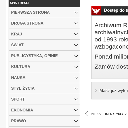
SPIS TREŚCI
Dostęp do tr
PIERWSZA STRONA
DRUGA STRONA
Archiwum Rz
archiwalnyc
KRAJ
od 1993 roku
ŚWIAT
wzbogacone
Ponad milio
PUBLICYSTYKA, OPINIE
Zamów dostę
KULTURA
NAUKA
STYL ŻYCIA
Masz już wyku
SPORT
EKONOMIA
POPRZEDNI ARTYKUŁ Z
PRAWO