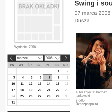
Swing i sou
07 marca 2008 
Dusza
Wydanie:
7958
marzec
2008
«
»
PN
WT
ŚR
CZ
PT
SB
ND
1
2
3
4
5
6
7
8
9
10
11
12
13
14
15
16
17
18
19
20
21
22
23
autor zdjęcia: bartosz
jankowski
24
25
26
27
28
29
30
źródło:
31
Rzeczpospolita