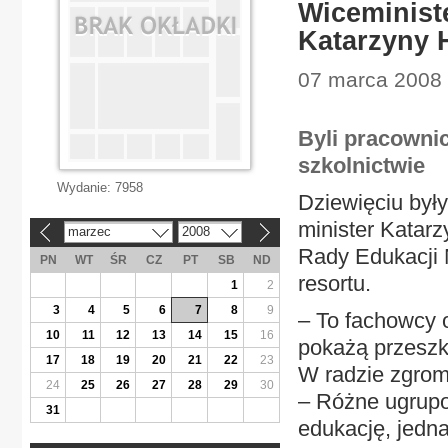
Wiceminist
Katarzyny H
07 marca 2008 
Byli pracownic
szkolnictwie
Wydanie:
7958
Dziewięciu był
minister Katarz
marzec
2008
«
»
Rady Edukacji 
PN
WT
ŚR
CZ
PT
SB
ND
resortu.
1
2
3
4
5
6
7
8
9
– To fachowcy 
10
11
12
13
14
15
16
pokażą przeszko
17
18
19
20
21
22
23
W radzie zgrom
24
25
26
27
28
29
30
– Różne ugrupo
31
edukację, jedna