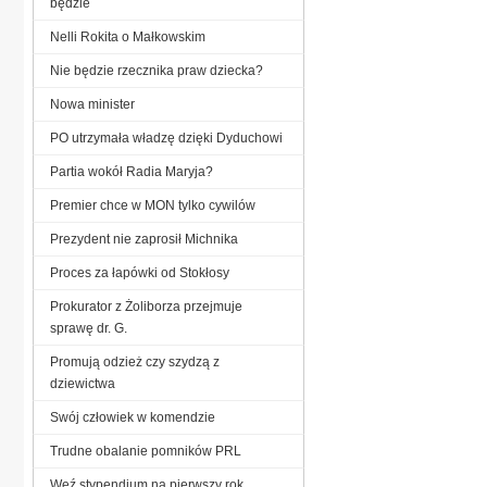
będzie
Nelli Rokita o Małkowskim
Nie będzie rzecznika praw dziecka?
Nowa minister
PO utrzymała władzę dzięki Dyduchowi
Partia wokół Radia Maryja?
Premier chce w MON tylko cywilów
Prezydent nie zaprosił Michnika
Proces za łapówki od Stokłosy
Prokurator z Żoliborza przejmuje
sprawę dr. G.
Promują odzież czy szydzą z
dziewictwa
Swój człowiek w komendzie
Trudne obalanie pomników PRL
Weź stypendium na pierwszy rok