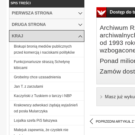
SPIS TREŚCI
Dostęp do tr
PIERWSZA STRONA
DRUGA STRONA
Archiwum Rz
archiwalnyc
KRAJ
od 1993 roku
Biskupi bronią mediów publicznych
wzbogacone
przed komercją i naciskami polityków
Ponad milio
Funkcjonariusze straszą Schetynę
kibicami
Zamów dostę
Grobelny chce uzasadnienia
Jan T. z zarzutami
Kaczyński z Tuskiem o tarczy i NBP
Masz już wyku
Krakowscy adwokaci żądają wyjaśnień
od posła Mularczyka
Lojalka szefa PiS fałszywa
POPRZEDNI ARTYKUŁ Z
Matejuk zapewnia, że czystek nie