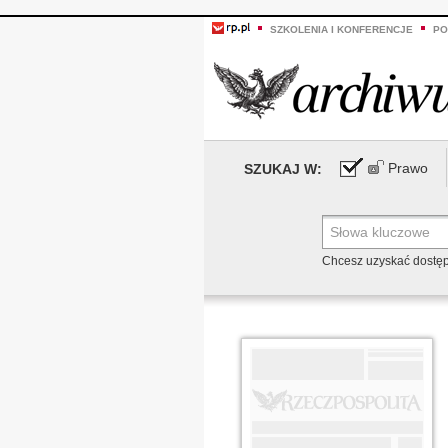
SZKOLENIA I KONFERENCJE
PO
Prawo
SZUKAJ W:
Chcesz uzyskać dostę