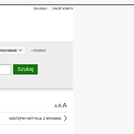
ZALOGUJ
ZAŁÓŻ KONTO
ANSOWANE
+ POMOC
A
A
A
NASTĘPNY ARTYKUŁ Z WYDANIA