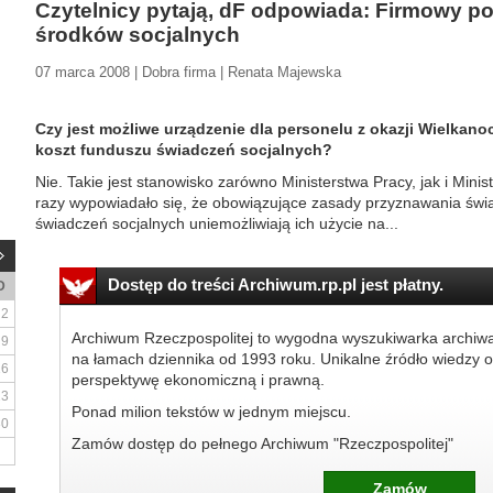
Czytelnicy pytają, dF odpowiada: Firmowy p
środków socjalnych
07 marca 2008 | Dobra firma | Renata Majewska
Czy jest możliwe urządzenie dla personelu z okazji Wielkano
koszt funduszu świadczeń socjalnych?
Nie. Takie jest stanowisko zarówno Ministerstwa Pracy, jak i Minis
razy wypowiadało się, że obowiązujące zasady przyznawania św
świadczeń socjalnych uniemożliwiają ich użycie na...
Dostęp do treści Archiwum.rp.pl jest płatny.
D
2
Archiwum Rzeczpospolitej to wygodna wyszukiwarka archiw
9
na łamach dziennika od 1993 roku. Unikalne źródło wiedzy o
16
perspektywę ekonomiczną i prawną.
23
Ponad milion tekstów w jednym miejscu.
30
Zamów dostęp do pełnego Archiwum "Rzeczpospolitej"
Zamów