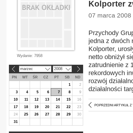
Kolporter z
07 marca 2008
Przychody Grupy
jedna z dwóch n
Kolporter, uros
netto obniżył s
Wydanie:
7958
zatrudnienie z 
marzec
2008
«
»
rekordowych inw
PN
WT
ŚR
CZ
PT
SB
ND
rozwój działaln
1
2
działalności ta
3
4
5
6
7
8
9
10
11
12
13
14
15
16
POPRZEDNI ARTYKUŁ Z
17
18
19
20
21
22
23
24
25
26
27
28
29
30
31