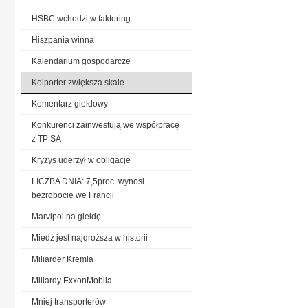
HSBC wchodzi w faktoring
Hiszpania winna
Kalendarium gospodarcze
Kolporter zwiększa skalę
Komentarz giełdowy
Konkurenci zainwestują we współpracę
z TP SA
Kryzys uderzył w obligacje
LICZBA DNIA: 7,5proc. wynosi
bezrobocie we Francji
Marvipol na giełdę
Miedź jest najdroższa w historii
Miliarder Kremla
Miliardy ExxonMobila
Mniej transporterów