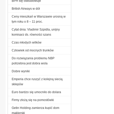
BPH się odbudowuje
British Airways w dół
Ceny mieszkań w Warszawie urosną w
tym roku o 8 – 11 proc.
Cytat dnia: Vladimir Szpidla, unijny
komisarz ds. równości szans
Czas młodych wilków
Człowiek od mocnych trunków
Do rozwiązania problemu NBP
potrzebna jest dobra wola
Dobre wyniki
Emperia chce ruszyć z kolejną siecią
sklepów
Euro bardzo się umocniło do dolara
Firmy złożą się na pomostówki
Getin Holding zamierza kupić dom
maklerski