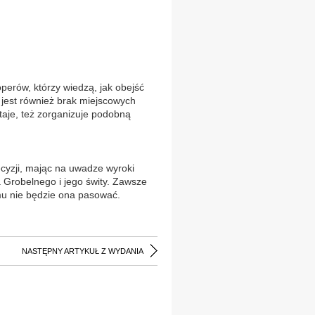
operów, którzy wiedzą, jak obejść
u jest również brak miejscowych
aje, też zorganizuje podobną
ecyzji, mając na uwadze wyroki
a Grobelnego i jego świty. Zawsze
mu nie będzie ona pasować.
NASTĘPNY ARTYKUŁ Z WYDANIA