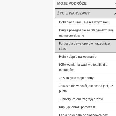
MOJE PODRÓŻE
ŻYCIE WARSZAWY
Dotleniacz wróci, ale nie w tym roku
Długie pożegnanie ze Starym Aktorem
na małym ekranie
Furtka dla deweloperów i urzędniczy
strach
Hutnik ciągle na wygnaniu
IKEA wymienia wadliwe foteliki dla
maluchów
Jazz to tylko moje hobby
Jeszcze nie wieczór, ale scena jest już
pusta
Juniorzy Polonii zagrają o złoto
Kupując obraz, pomożesz
Legia pojechała do Sosnowca bez