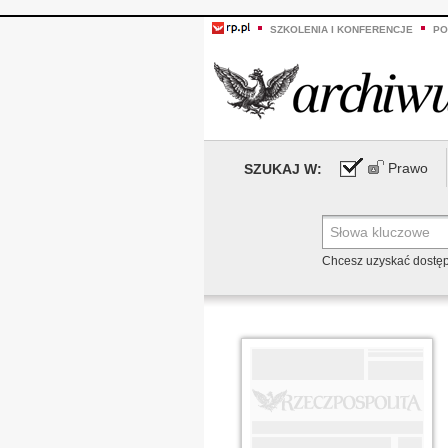
SZKOLENIA I KONFERENCJE
PO
Prawo
SZUKAJ W:
Chcesz uzyskać dostę