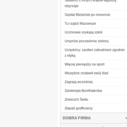
Studenci z innych krajów łagodzą
obyczaje
Szpital Bielański po remoncie
Tu rządzi Mazowsze
Uczniowie szukają szkół
Ursynów poczwórnie zielony
Urzędnicy: zaufani zatrudniani zgodnie
z etyką
Więcej pieniędzy na sport
Wszędzie zostawił swój ślad
Zagrają wcześniej
Zamknięta Bonifraterska
Zmierzch Świtu
Złapali grafficiarzy
DOBRA FIRMA