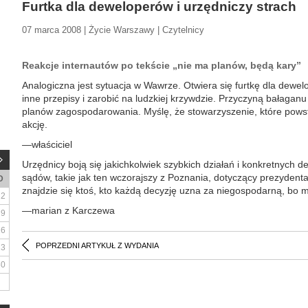
Furtka dla deweloperów i urzędniczy strach
07 marca 2008 | Życie Warszawy | Czytelnicy
Reakcje internautów po tekście „nie ma planów, będą kary”
Analogiczna jest sytuacja w Wawrze. Otwiera się furtkę dla dewel
inne przepisy i zarobić na ludzkiej krzywdzie. Przyczyną bałagan
planów zagospodarowania. Myślę, że stowarzyszenie, które powst
akcję.
—właściciel
Urzędnicy boją się jakichkolwiek szybkich działań i konkretnych d
sądów, takie jak ten wczorajszy z Poznania, dotyczący prezydent
D
znajdzie się ktoś, kto każdą decyzję uzna za niegospodarną, bo 
2
—marian z Karczewa
9
16
POPRZEDNI ARTYKUŁ Z WYDANIA
23
30