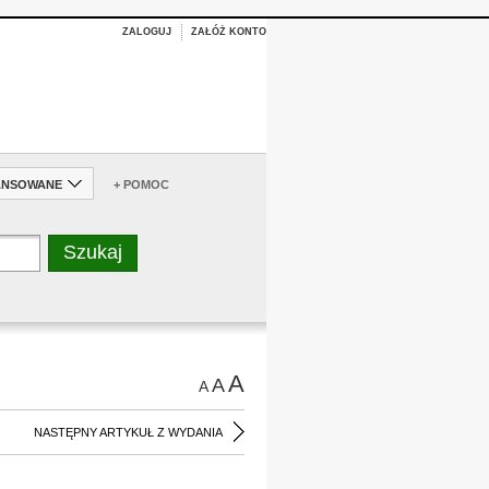
ZALOGUJ
ZAŁÓŻ KONTO
ANSOWANE
+ POMOC
A
A
A
NASTĘPNY ARTYKUŁ Z WYDANIA