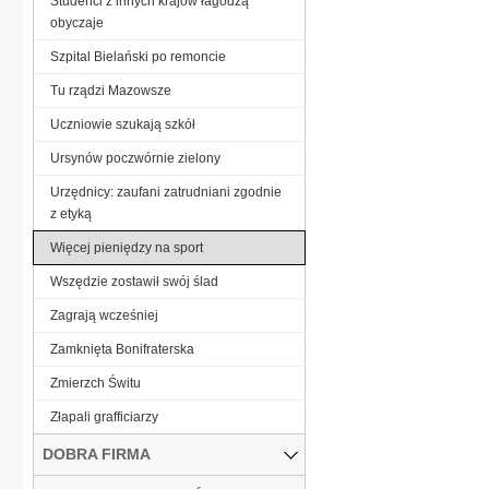
Studenci z innych krajów łagodzą
obyczaje
Szpital Bielański po remoncie
Tu rządzi Mazowsze
Uczniowie szukają szkół
Ursynów poczwórnie zielony
Urzędnicy: zaufani zatrudniani zgodnie
z etyką
Więcej pieniędzy na sport
Wszędzie zostawił swój ślad
Zagrają wcześniej
Zamknięta Bonifraterska
Zmierzch Świtu
Złapali grafficiarzy
DOBRA FIRMA