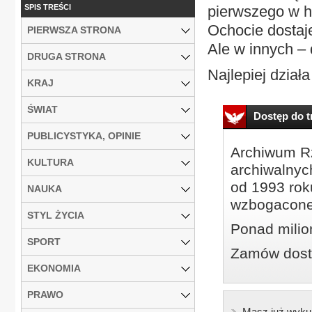
SPIS TREŚCI
pierwszego w h
Ochocie dostaj
PIERWSZA STRONA
Ale w innych – 
DRUGA STRONA
Najlepiej dział
KRAJ
ŚWIAT
Dostęp do tr
PUBLICYSTYKA, OPINIE
Archiwum Rz
KULTURA
archiwalnyc
od 1993 roku
NAUKA
wzbogacone
STYL ŻYCIA
Ponad milio
SPORT
Zamów dostę
EKONOMIA
PRAWO
Masz już wyku