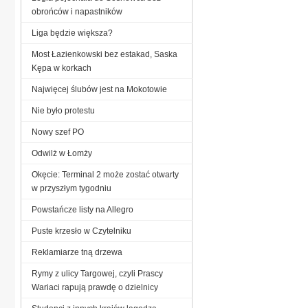
obrońców i napastników
Liga będzie większa?
Most Łazienkowski bez estakad, Saska
Kępa w korkach
Najwięcej ślubów jest na Mokotowie
Nie było protestu
Nowy szef PO
Odwilż w Łomży
Okęcie: Terminal 2 może zostać otwarty
w przyszłym tygodniu
Powstańcze listy na Allegro
Puste krzesło w Czytelniku
Reklamiarze tną drzewa
Rymy z ulicy Targowej, czyli Prascy
Wariaci rapują prawdę o dzielnicy