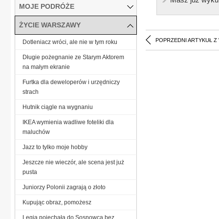
MOJE PODRÓŻE
ŻYCIE WARSZAWY
POPRZEDNI ARTYKUŁ Z
Dotleniacz wróci, ale nie w tym roku
Długie pożegnanie ze Starym Aktorem
na małym ekranie
Furtka dla deweloperów i urzędniczy
strach
Hutnik ciągle na wygnaniu
IKEA wymienia wadliwe foteliki dla
maluchów
Jazz to tylko moje hobby
Jeszcze nie wieczór, ale scena jest już
pusta
Juniorzy Polonii zagrają o złoto
Kupując obraz, pomożesz
Legia pojechała do Sosnowca bez