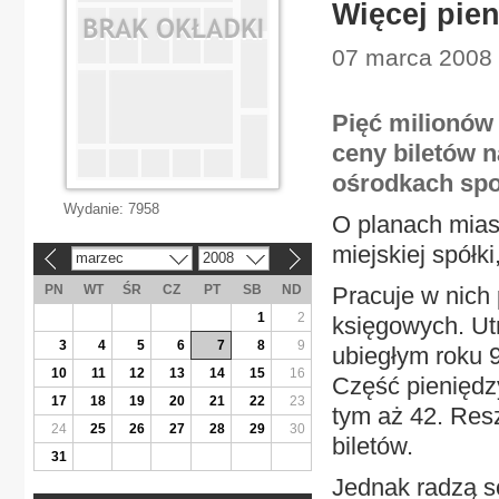
Więcej pien
07 marca 2008 |
Pięć milionów
ceny biletów n
ośrodkach spo
Wydanie:
7958
O planach mias
miejskiej spółk
marzec
2008
«
»
PN
WT
ŚR
CZ
PT
SB
ND
Pracuje w nich
1
2
księgowych. Ut
3
4
5
6
7
8
9
ubiegłym roku 9
10
11
12
13
14
15
16
Część pieniędzy
17
18
19
20
21
22
23
tym aż 42. Resz
24
25
26
27
28
29
30
biletów.
31
Jednak radzą s