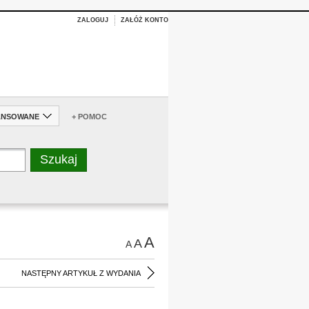
ZALOGUJ
ZAŁÓŻ KONTO
ANSOWANE
+ POMOC
A
A
A
NASTĘPNY ARTYKUŁ Z WYDANIA