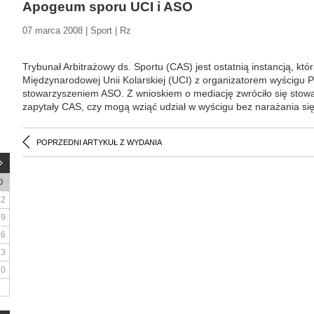
Apogeum sporu UCI i ASO
07 marca 2008 | Sport | Rz
Trybunał Arbitrażowy ds. Sportu (CAS) jest ostatnią instancją, kt
Międzynarodowej Unii Kolarskiej (UCI) z organizatorem wyścigu P
stowarzyszeniem ASO. Z wnioskiem o mediację zwróciło się stowa
zapytały CAS, czy mogą wziąć udział w wyścigu bez narażania się
POPRZEDNI ARTYKUŁ Z WYDANIA
D
2
9
16
23
30