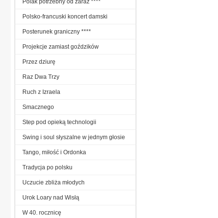
Polak potrzebny od zaraz ****
Polsko-francuski koncert damski
Posterunek graniczny ****
Projekcje zamiast goździków
Przez dziurę
Raz Dwa Trzy
Ruch z Izraela
Smacznego
Step pod opieką technologii
Swing i soul słyszalne w jednym głosie
Tango, miłość i Ordonka
Tradycja po polsku
Uczucie zbliża młodych
Urok Loary nad Wisłą
W 40. rocznicę