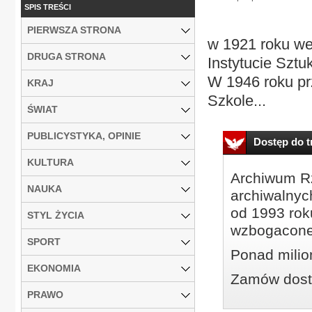
SPIS TREŚCI
PIERWSZA STRONA
w 1921 roku we
DRUGA STRONA
Instytucie Szt
W 1946 roku pr
KRAJ
Szkole...
ŚWIAT
PUBLICYSTYKA, OPINIE
Dostęp do tr
KULTURA
Archiwum Rz
NAUKA
archiwalnyc
od 1993 roku
STYL ŻYCIA
wzbogacone
SPORT
Ponad milio
EKONOMIA
Zamów dostę
PRAWO