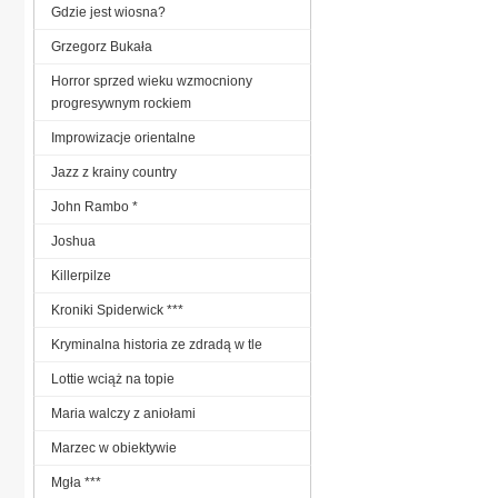
Gdzie jest wiosna?
Grzegorz Bukała
Horror sprzed wieku wzmocniony
progresywnym rockiem
Improwizacje orientalne
Jazz z krainy country
John Rambo *
Joshua
Killerpilze
Kroniki Spiderwick ***
Kryminalna historia ze zdradą w tle
Lottie wciąż na topie
Maria walczy z aniołami
Marzec w obiektywie
Mgła ***