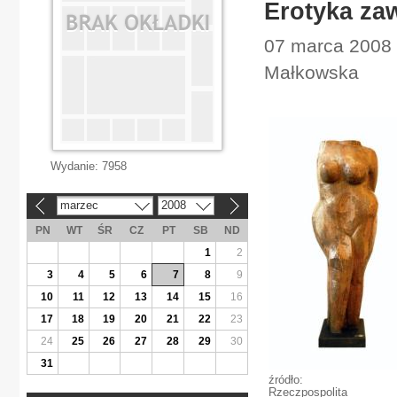
Erotyka za
07 marca 2008 
Małkowska
Wydanie:
7958
marzec
2008
«
»
PN
WT
ŚR
CZ
PT
SB
ND
1
2
3
4
5
6
7
8
9
10
11
12
13
14
15
16
17
18
19
20
21
22
23
24
25
26
27
28
29
30
31
źródło:
Rzeczpospolita